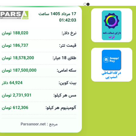
17 مرداد 1405 ساعت
01:42:03
188,020 تومان
نرخ دلار:
186,737 تومان
قیمت تتر:
18,578,200 تومان
طلای 18 عیار:
187,500,000 تومان
سکه امامی:
64,924 دلار
بیت کوین:
2,731,931 تومان
مس هر کیلو:
612,306 تومان
آلومینیوم هر کیلو:
مرجع :
Parsanoor.net