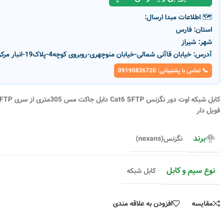
🗺️ اطلاعات مبدا ارسال:
استان:
فارس
شهر:
شیراز
آدرس:
خیابان قاآنی شمالی-خیابان منوچهری-روبروی کوچه4-پلاک19-انبار مرکزی پارسانور
📞 تماس با پشتیبانی: 09190836720
کابل شبکه اوت دور نگزنس Cat6 SFTP دابل جاکت مس 305متری از سری SFTP است که به معنی دارا بودن از محافظ
فویل دار
-9%
-1%
برند
نگزنس(nexans)
نوع سیم و کابل
کابل شبکه
سیم ۰.۷۵ افشان شیرکوه یزد
سیم افشان ۱.۵ آمل سوکا (اصلی)
کد محصول :
5936
کد محصول :
5903
رنگ بدنه
رنگ بدنه
مقایسه
افزودن به علاقه مندی
د
افزودن به سبد خرید
افزودن به سبد خری