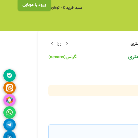
ورود با موبایل
سبد خرید
0
۰
تومان
نگزنس(nexans)