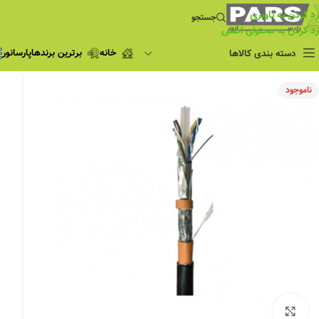
رد کردن به ناوبری
جستجو
رد کردن به محتوای اصلی
خانه
برترین برندها
پارسانور
دسته بندی کالاها
فروش ویژه
ناموجود
چراغ مطالعه
فروش ویژه
چراغ اضطراری و
شارژی
لامپ
ریسه شلنگی و لاین نوری
پروژکتور و نورافکن
چراغ
چراغ خطی
چراغ توکار
چراغ آویز
بزرگنمایی تصویر
چراغ استادیومی