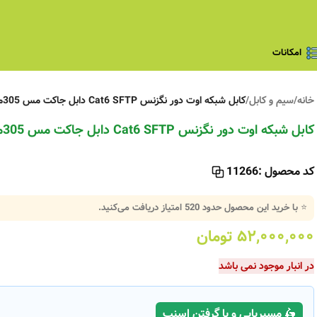
امکانات
خانه
/
سیم و کابل
/
کابل شبکه اوت دور نگزنس Cat6 SFTP دابل جاکت مس 305متری
کابل شبکه اوت دور نگزنس Cat6 SFTP دابل جاکت مس 305متری
کد محصول :
11266
⭐ با خرید این محصول حدود
520
امتیاز دریافت می‌کنید.
۵۲,۰۰۰,۰۰۰
تومان
در انبار موجود نمی باشد
🛵 مسیریابی و یا گرفتن اسنپ