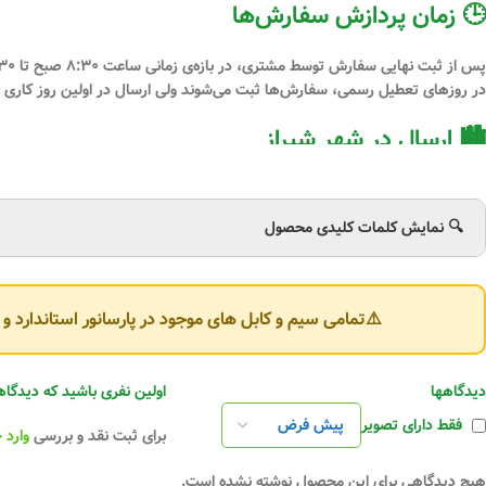
🕒 زمان پردازش سفارش‌ها
پس از
ثبت نهایی سفارش توسط مشتری
، در بازه‌ی زمانی
ساعت ۸:۳۰ صبح تا ۸:۳۰ شب
در
روزهای تعطیل رسمی
، سفارش‌ها ثبت می‌شوند ولی ارسال در اولین روز کاری 
🏙 ارسال در شهر شیراز
برای مشتریان عزیز
شهر شیراز
، امکان:
🔍 نمایش کلمات کلیدی محصول
تحویل
حضوری از دفتر مرکزی پارسانور
یا ارسال از طریق
پیک درون‌شهری
و
اسنپ باکس
فراهم است.
⚠️تمامی سیم و کابل های موجود در پارسانور استاندارد 
سفارش‌های داخل شهر شیراز معمولاً
زیر ۵ ساعت
(در ساعات کاری) به دست مشتر
🚛 ارسال به سایر شهرهای ایران
دیدگاهها
اولین نفری باشید که دیدگاهی را ارسال
فقط دارای تصویر
ارسال سفارش‌ها به سراسر کشور از طریق شهرهای
شیراز، تهران، یزد، مشهد و تبر
برای ثبت نقد و بررسی
وارد 
هزینه ارسال
به صورت پس‌کرایه
توسط مشتری پرداخت خواهد شد.
هیچ دیدگاهی برای این محصول نوشته نشده است.