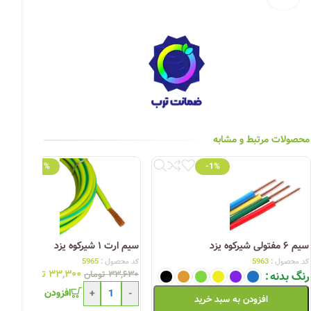
چراغ خیابانی
چراغ محوطه
چراغ سقفی (هالوژن)
چراغ تونلی-آسانسوری
چراغ جت لایت
محصولات مرتبط و مشابه
چراغ چشمی (پارکتی)
-1%
-1%
سیم ۶ مفتولی شیرکوه یزد
سیم ارت ۱ شیرکوه یزد
کد محصول :
5963
کد محصول :
5965
۳۳,۳۰۰
تومان
متر
رنگ بدنه
۳۳,۶۳۰
تومان
افزودن به سبد خری
+
-
افزودن به سبد خرید