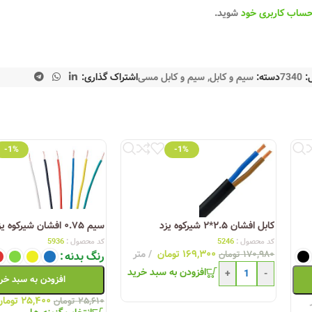
حساب کاربری خود
شوید.
:
7340
دسته:
سیم و کابل
,
سیم و کابل مسی
اشتراک گذاری:
-1%
-1%
کابل افشان ۲.۵*۲ شیرکوه یزد
سیم ۰.۷۵ افشان شیرکوه یزد
کد محصول :
5246
کد محصول :
5936
۱۶۹,۳۰۰
تومان
متر
۱۷۰,۹۸۰
تومان
رنگ بدنه
افزودن به سبد خرید
+
-
افزودن به سبد خر
۲۵,۴۰۰
تومان
۲۵,۶۱۰
تومان