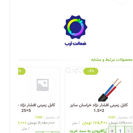
چراغ خیابانی
چراغ محوطه
چراغ سقفی (هالوژن)
چراغ تونلی-آسانسوری
چراغ جت لایت
محصولات مرتبط و مشابه
چراغ چشمی (پارکتی)
-2%
-2%
کابل زمینی افشار نژاد خراسان سایز
کابل زمینی افشار نژاد خراسان سای
5×25
2×1.5
کد محصول :
7320
کد محصول :
7348
۱۷۵,۴۰۰
تومان
متر
۳,۹۶۹,۰۰۰
توما
۱۷۹,۰۰۰
تومان
۴,۰۵۰,۰۰۰
تومان
متر
افزودن به سبد خرید
+
-