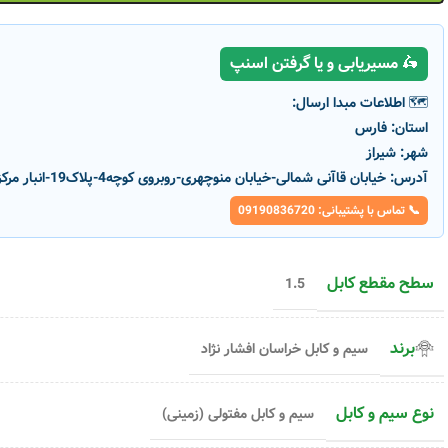
🛵 مسیریابی و یا گرفتن اسنپ
🗺️ اطلاعات مبدا ارسال:
استان:
فارس
شهر:
شیراز
آدرس:
خیابان قاآنی شمالی-خیابان منوچهری-روبروی کوچه4-پلاک19-انبار مرکزی پارسانور
📞 تماس با پشتیبانی: 09190836720
-2%
-2%
سطح مقطع کابل
1.5
برند
سیم و کابل خراسان افشار نژاد
ز
کابل زمینی افشار نژاد خراسان سایز
کابل زمینی افشار نژاد خرا
5×2.5
5×25
کد محصول :
7347
کد محصول :
7342
نوع سیم و کابل
سیم و کابل مفتولی (زمینی)
ن
۳,۹۶۹,۰۰۰
تومان
۴۷۰,۴۰۰
توم
۴,۰۵۰,۰۰۰
تومان
۴۸۰,۰۰۰
تومان
متر
افزودن به 
+
-