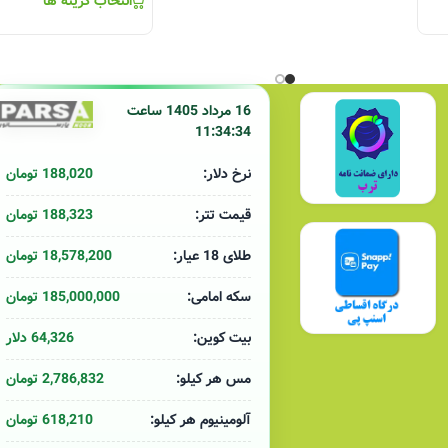
انتخاب گزینه ها
16 مرداد 1405 ساعت
11:34:34
188,020 تومان
نرخ دلار:
188,323 تومان
قیمت تتر:
18,578,200 تومان
طلای 18 عیار:
185,000,000 تومان
سکه امامی:
64,326 دلار
بیت کوین:
2,786,832 تومان
مس هر کیلو:
618,210 تومان
آلومینیوم هر کیلو: