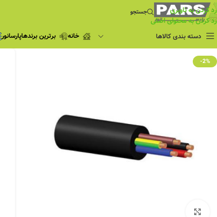
رد کردن به ناوبری
جستجو
رد کردن به محتوای اصلی
خانه
برترین برندها
پارسانور
دسته بندی کالاها
فروش ویژه
-2%
چراغ مطالعه
فروش ویژه
چراغ اضطراری و
شارژی
لامپ
ریسه شلنگی و لاین نوری
پروژکتور و نورافکن
چراغ
چراغ خطی
چراغ توکار
چراغ آویز
بزرگنمایی تصویر
چراغ استادیومی