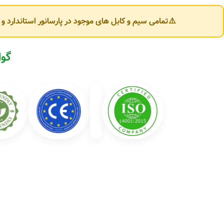
تنوع محصولات کابل‌سازان یزد
⚠️تمامی سیم و کابل های موجود در پارسانور استاندارد 
شرکت کابل‌سازان یزد محصولات متنوعی در حوزه سیم و کابل برق تولید می‌کند که 
🔌 انواع سیم برق:
گوا
سیم افشان (Flexible Wire)
سیم مفتولی (NYA)
سیم ارت (Earth Wire)
سیم دو رشته و سه رشته ساختمانی
⚡ انواع کابل برق:
کابل افشان سبک و قدرت
کابل مفتولی NYY و NYM
کابل کولری و کابل تخت
کابل آلومینیومی (خودنگهدار و زمینی)
کابل فرمان و ابزار دقیق (Control Cable)
کابل فشار ضعیف (LV) و فشار متوسط (MV)
کاربردهای محصولات کابل‌سازان یزد