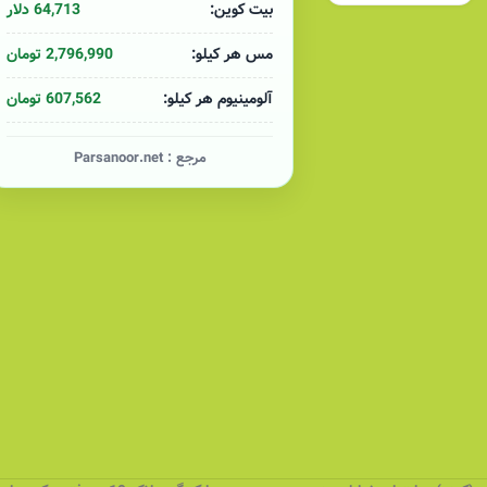
64,713 دلار
بیت کوین:
2,796,990 تومان
مس هر کیلو:
607,562 تومان
آلومینیوم هر کیلو:
مرجع :
Parsanoor.net