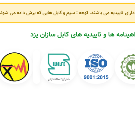
و دارای تاییدیه می باشند. توجه : سیم و کابل هایی که برش داده می ش
مطابق با استانداردهای
ISIRI، IEC و VDE
هستند. برخی از محصولات پرکاربرد این 
هینامه ها و تاییدیه های کابل سازان یزد