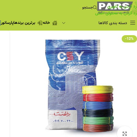
رد کردن به ناوبری
جستجو
رد کردن به محتوای اصلی
خانه
برترین برندها
پارسانور
دسته بندی کالاها
فروش ویژه
-12%
چراغ مطالعه
فروش ویژه
چراغ اضطراری و
شارژی
لامپ
ریسه شلنگی و لاین نوری
پروژکتور و نورافکن
چراغ
چراغ خطی
چراغ توکار
چراغ آویز
بزرگنمایی تصویر
چراغ استادیومی