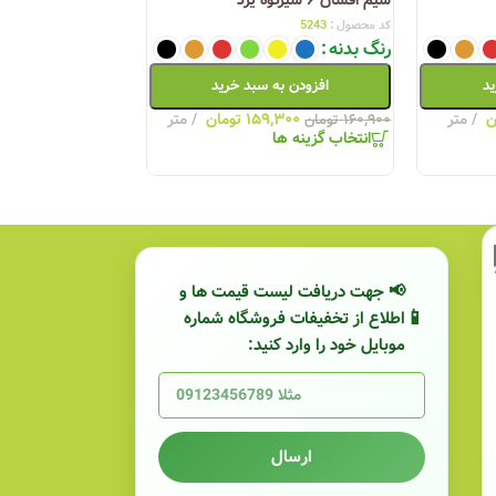
کد محصول :
5243
کد محصول :
5246
,۳۰۰
رنگ بدنه
۱۷۰,۹۸۰
تومان
اف
+
-
ید
افزودن به سبد خرید
ن
متر
۱۵۹,۳۰۰
تومان
متر
۱۶۰,۹۰۰
تومان
انتخاب گزینه ها
زان یزد دی ماه 1404
لیست قیمت کابل‌سازان یزد
📢 جهت دریافت لیست قیمت ها و
اطلاع از تخفیفات فروشگاه شماره
موبایل خود را وارد کنید:
ارسال