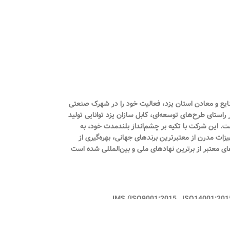
 ثبت ۱۲۷۱۸ تأسیس شد و در شهریور همان سال با شماره بهره‌برداری ۱۶۴/۹۰ از سوی اداره صنایع و معادن استان یزد، فعالیت خود را در شهرک صنعتی
راستای طرح‌های توسعه‌ای، کابل سازان یزد توانایی تولید
مینیومی فشار ضعیف، کابل‌های مخابراتی، هم‌محور (کواکسیال)، کنترلی و دیگر محصولات مرتبط را با ظرفیت سالانه ۹۵۰۰ تن داراست. این شرکت با تکیه بر چشم‌انداز بلندمدت خود، به
یزات مدرن از معتبرترین برندهای جهانی، بهره‌گیری از
ای معتبر از برترین نهادهای ملی و بین‌المللی شده است
برد استاندارد اجباری ( ISIRI 607-3 , ISIRI 607-5 , ISIRI 3569-1 ) گواهینامه تایید توانیر گواهی نامه صنعت سبز گواهینامه سیستم مدیریت یكپارچه IMS (ISO9001:2015 , ISO14001:2015 ,