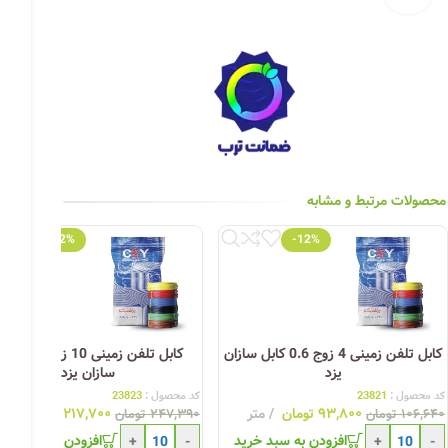
چراغ خیابانی
چراغ محوطه
چراغ سقفی (هالوژن)
چراغ تونلی-آسانسوری
چراغ جت لایت
محصولات مرتبط و مشابه
چراغ چشمی (پارکتی)
-12%
-12%
کابل تلفن زمینی 4 زوج 0.6 کابل سازان
کابل تلفن زمینی 10 زوج 6
یزد
سازان یزد
کد محصول :
23821
کد محصول :
23823
۹۳,۸۰۰
تومان
متر
۲۱۷,۷۰۰
تومان
مت
۱۰۶,۶۴۰
تومان
۲۴۷,۳۹۰
تومان
افزودن به سبد خرید
افزودن به سبد خری
+
-
+
-