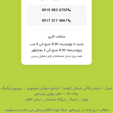
📞
0919 083 6720
📞
0917 317 4661
ساعات کاری
شنبه تا چهارشنبه: 8:30 صبح الی 8 شب
پنج‌شنبه‌ها: 8:30 صبح الی 2 بعدازظهر
همه روزه به‌جز جمعه‌ها و ایام تعطیل رسمی
شیراز – خیابان قاآنی شمالی (کهنه) – ابتدای خیابان منوچهری – روبروی پارکینگ
-پلاک 19 – دفتر مرکزی پارسانور
تهران _ نارمک _ بزرگراه سلیمانی _ نبش ۵۶ام
مطالب درج شده در پارسانور صرفا جهت اطلاع رسانی می باشد و مسئولیت