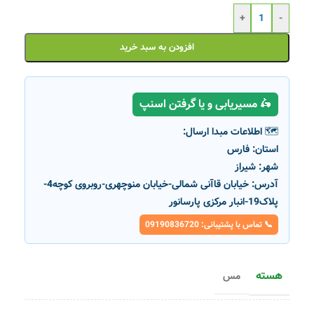
+
-
افزودن به سبد خرید
🛵 مسیریابی و یا گرفتن اسنپ
🗺️ اطلاعات مبدا ارسال:
استان:
فارس
شهر:
شیراز
آدرس:
خیابان قاآنی شمالی-خیابان منوچهری-روبروی کوچه4-
پلاک19-انبار مرکزی پارسانور
📞 تماس با پشتیبانی: 09190836720
هسته
مس