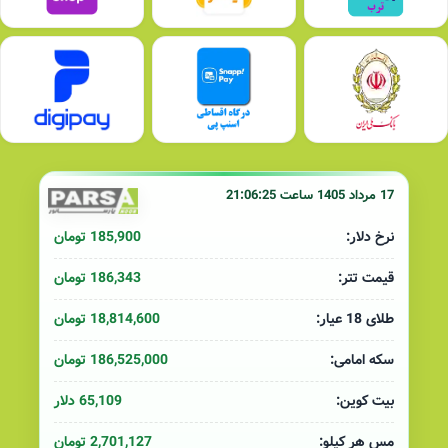
17 مرداد 1405 ساعت 21:06:25
185,900 تومان
نرخ دلار:
186,343 تومان
قیمت تتر:
18,814,600 تومان
طلای 18 عیار:
186,525,000 تومان
سکه امامی:
65,109 دلار
بیت کوین:
2,701,127 تومان
مس هر کیلو: