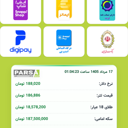
17 مرداد 1405 ساعت 01:04:23
188,020 تومان
نرخ دلار:
186,886 تومان
قیمت تتر:
18,578,200 تومان
طلای 18 عیار:
187,500,000 تومان
سکه امامی: