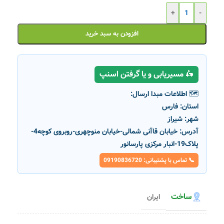
+
-
افزودن به سبد خرید
🛵 مسیریابی و یا گرفتن اسنپ
🗺️ اطلاعات مبدا ارسال:
استان:
فارس
شهر:
شیراز
آدرس:
خیابان قاآنی شمالی-خیابان منوچهری-روبروی کوچه4-
پلاک19-انبار مرکزی پارسانور
📞 تماس با پشتیبانی: 09190836720
ساخت
ایران