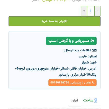
+
-
افزودن به سبد خرید
🛵 مسیریابی و یا گرفتن اسنپ
🗺️ اطلاعات مبدا ارسال:
استان:
فارس
شهر:
شیراز
آدرس:
خیابان قاآنی شمالی-خیابان منوچهری-روبروی کوچه4-
پلاک19-انبار مرکزی پارسانور
📞 تماس با پشتیبانی: 09190836720
ساخت
ایران