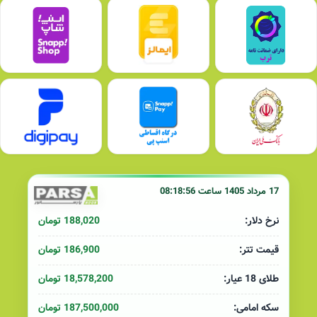
17 مرداد 1405 ساعت 08:18:56
188,020 تومان
نرخ دلار:
186,900 تومان
قیمت تتر:
18,578,200 تومان
طلای 18 عیار:
187,500,000 تومان
سکه امامی: