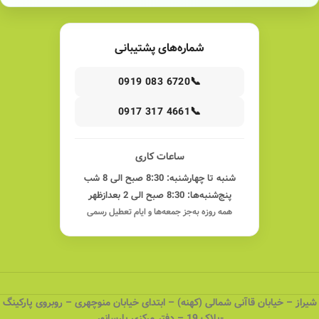
شماره‌های پشتیبانی
📞
0919 083 6720
📞
0917 317 4661
ساعات کاری
شنبه تا چهارشنبه: 8:30 صبح الی 8 شب
پنج‌شنبه‌ها: 8:30 صبح الی 2 بعدازظهر
همه روزه به‌جز جمعه‌ها و ایام تعطیل رسمی
شیراز – خیابان قاآنی شمالی (کهنه) – ابتدای خیابان منوچهری – روبروی پارکینگ
-پلاک 19 – دفتر مرکزی پارسانور