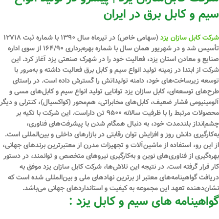
سیم و کابل برق در ایران
شرکت کابل سازان یزد
(سهامی خاص) در تیرماه سال ۱۳۹۰ با شماره ثبت ۱۲۷۱۸
تأسیس شد و در شهریور همان سال با شماره بهره‌برداری ۱۶۴/۹۰ از سوی اداره
صنایع و معادن استان یزد، فعالیت خود را در شهرک صنعتی یزد آغاز کرد. این
شرکت از ابتدا در زمینه تولید انواع سیم و کابل برق فعالیت داشته و به‌مرور با
توسعه زیرساخت‌های خود، دامنه تولیداتش را گسترش داده است. در راستای
طرح‌های توسعه‌ای، کابل سازان یزد توانایی تولید انواع سیم و کابل‌های مسی و
آلومینیومی فشار ضعیف، کابل‌های مخابراتی، هم‌محور (کواکسیال)، کنترلی و دیگر
محصولات مرتبط را با ظرفیت سالانه ۹۵۰۰ تن داراست. این شرکت با تکیه بر
چشم‌انداز بلندمدت خود، به دنبال همگام شدن با پیشرفت‌های فناوری،
به‌کارگیری دانش روز و افزایش توان رقابتی در بازارهای داخلی و بین‌المللی است.
از این رو، استفاده از ماشین‌آلات و تجهیزات مدرن از معتبرترین برندهای جهانی،
بهره‌گیری از فناوری‌های نوین و به‌کارگیری نیروهای متخصص و توانمند، در دستور
کار قرار گرفته است. در نتیجه این تلاش‌ها، شرکت کابل سازان یزد موفق به
دریافت گواهینامه‌های معتبر از برترین نهادهای ملی و بین‌المللی شده است که
نشان‌دهنده تعهد این مجموعه به کیفیت و استانداردهای جهانی می‌باشد.
گواهینامه های سیم و کابل یزد :