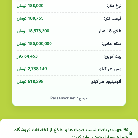
188,020 تومان
نرخ دلار:
188,765 تومان
قیمت تتر:
18,578,200 تومان
طلای 18 عیار:
185,000,000 تومان
سکه امامی:
64,453 دلار
بیت کوین:
2,788,149 تومان
مس هر کیلو:
618,398 تومان
آلومینیوم هر کیلو:
مرجع :
Parsanoor.net
📢 جهت دریافت لیست قیمت ها و اطلاع از تخفیفات فروشگاه
شماره موبایل خود را وارد کنید: