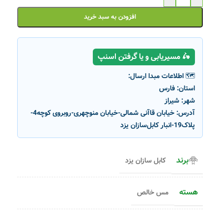
افزودن به سبد خرید
🛵 مسیریابی و یا گرفتن اسنپ
🗺️ اطلاعات مبدا ارسال:
استان:
فارس
شهر:
شیراز
آدرس:
خیابان قاآنی شمالی-خیابان منوچهری-روبروی کوچه4-
پلاک19-انبار کابل‌سازان یزد
برند
کابل سازان یزد
هسته
مس خالص