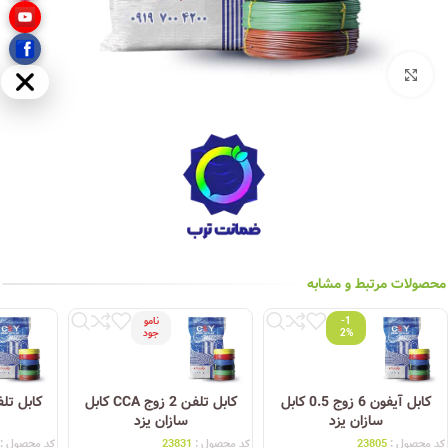
بزرگنمایی تصویر
مخفی
محصولات مرتبط و مشابه
-1
نامو
2%
جود
کابل آیفون 6 زوج 0.5 کابل
کابل تلفن 2 زوج CCA کابل
سازان یزد
سازان یزد
کد محصول :
23805
کد محصول :
23831
کد محصول :