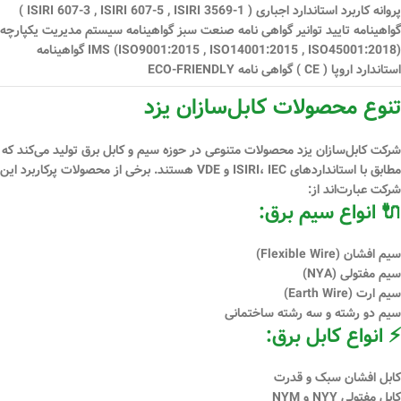
پروانه کاربرد استاندارد اجباری ( ISIRI 607-3 , ISIRI 607-5 , ISIRI 3569-1 )
گواهینامه تایید توانیر گواهی نامه صنعت سبز گواهینامه سیستم مدیریت یكپارچه
IMS (ISO9001:2015 , ISO14001:2015 , ISO45001:2018) گواهینامه
استاندارد اروپا ( CE ) گواهی نامه ECO-FRIENDLY
تنوع محصولات کابل‌سازان یزد
شرکت کابل‌سازان یزد محصولات متنوعی در حوزه سیم و کابل برق تولید می‌کند که
مطابق با استانداردهای
ISIRI، IEC و VDE
هستند. برخی از محصولات پرکاربرد این
شرکت عبارت‌اند از:
🔌 انواع سیم برق:
سیم افشان (Flexible Wire)
سیم مفتولی (NYA)
سیم ارت (Earth Wire)
سیم دو رشته و سه رشته ساختمانی
⚡ انواع کابل برق:
کابل افشان سبک و قدرت
کابل مفتولی NYY و NYM