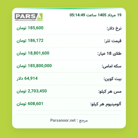
19 مرداد 1405 ساعت 05:14:49
185,600 تومان
نرخ دلار:
186,172 تومان
قیمت تتر:
18,801,600 تومان
طلای 18 عیار:
185,800,000 تومان
سکه امامی:
64,914 دلار
بیت کوین:
2,703,450 تومان
مس هر کیلو:
608,601 تومان
آلومینیوم هر کیلو:
مرجع :
Parsanoor.net