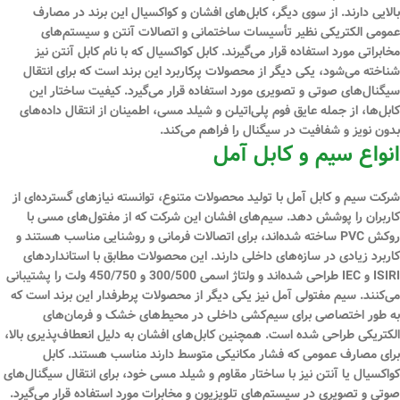
بالایی دارند. از سوی دیگر، کابل‌های افشان و کواکسیال این برند در مصارف
عمومی الکتریکی نظیر تأسیسات ساختمانی و اتصالات آنتن و سیستم‌های
مخابراتی مورد استفاده قرار می‌گیرند. کابل کواکسیال که با نام کابل آنتن نیز
شناخته می‌شود، یکی دیگر از محصولات پرکاربرد این برند است که برای انتقال
سیگنال‌های صوتی و تصویری مورد استفاده قرار می‌گیرد. کیفیت ساختار این
کابل‌ها، از جمله عایق فوم پلی‌اتیلن و شیلد مسی، اطمینان از انتقال داده‌های
بدون نویز و شفافیت در سیگنال را فراهم می‌کند.
انواع سیم و کابل آمل
شرکت سیم و کابل آمل با تولید محصولات متنوع، توانسته نیازهای گسترده‌ای از
کاربران را پوشش دهد. سیم‌های افشان این شرکت که از مفتول‌های مسی با
روکش PVC ساخته شده‌اند، برای اتصالات فرمانی و روشنایی مناسب هستند و
کاربرد زیادی در سازه‌های داخلی دارند. این محصولات مطابق با استانداردهای
ISIRI و IEC طراحی شده‌اند و ولتاژ اسمی 300/500 و 450/750 ولت را پشتیبانی
می‌کنند. سیم مفتولی آمل نیز یکی دیگر از محصولات پرطرفدار این برند است که
به ‌طور اختصاصی برای سیم‌کشی داخلی در محیط‌های خشک و فرمان‌های
الکتریکی طراحی شده است. همچنین کابل‌های افشان به دلیل انعطاف‌پذیری بالا،
برای مصارف عمومی که فشار مکانیکی متوسط دارند مناسب هستند. کابل
کواکسیال یا آنتن نیز با ساختار مقاوم و شیلد مسی خود، برای انتقال سیگنال‌های
صوتی و تصویری در سیستم‌های تلویزیون و مخابرات مورد استفاده قرار می‌گیرد.