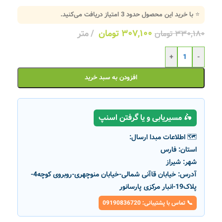
⭐ با خرید این محصول حدود
3
امتیاز دریافت می‌کنید.
۳۰۷,۱۰۰
تومان
متر
۳۳۰,۱۸۰
تومان
+
-
افزودن به سبد خرید
🛵 مسیریابی و یا گرفتن اسنپ
🗺️ اطلاعات مبدا ارسال:
استان:
فارس
شهر:
شیراز
آدرس:
خیابان قاآنی شمالی-خیابان منوچهری-روبروی کوچه4-
پلاک19-انبار مرکزی پارسانور
📞 تماس با پشتیبانی: 09190836720