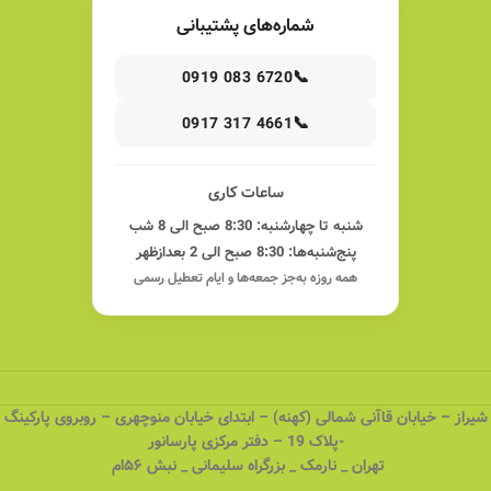
شماره‌های پشتیبانی
📞
0919 083 6720
📞
0917 317 4661
ساعات کاری
شنبه تا چهارشنبه: 8:30 صبح الی 8 شب
پنج‌شنبه‌ها: 8:30 صبح الی 2 بعدازظهر
همه روزه به‌جز جمعه‌ها و ایام تعطیل رسمی
شیراز – خیابان قاآنی شمالی (کهنه) – ابتدای خیابان منوچهری – روبروی پارکینگ
-پلاک 19 – دفتر مرکزی پارسانور
تهران _ نارمک _ بزرگراه سلیمانی _ نبش ۵۶ام