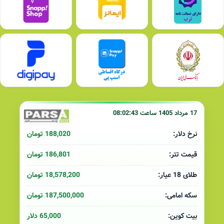
17 مرداد 1405 ساعت 08:02:43
188,020 تومان
نرخ دلار:
186,801 تومان
قیمت تتر:
18,578,200 تومان
طلای 18 عیار:
187,500,000 تومان
سکه امامی:
65,000 دلار
بیت کوین: