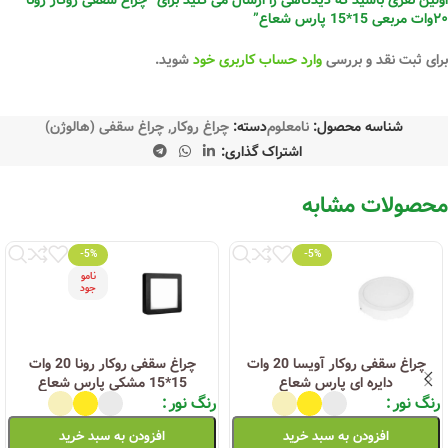
۲۰وات مربعی 15*15 پارس شعاع”
برای ثبت نقد و بررسی
وارد حساب کاربری خود
شوید.
شناسه محصول:
نامعلوم
دسته:
چراغ روکار
,
چراغ سقفی (هالوژن)
اشتراک گذاری:
محصولات مشابه
-5%
-5%
نامو
جود
چراغ سقفی روکار آویسا 20 وات
چراغ سقفی روکار رونا 20 وات
دایره ای پارس شعاع
15*15 مشکی پارس شعاع
رنگ نور
رنگ نور
افزودن به سبد خرید
افزودن به سبد خرید