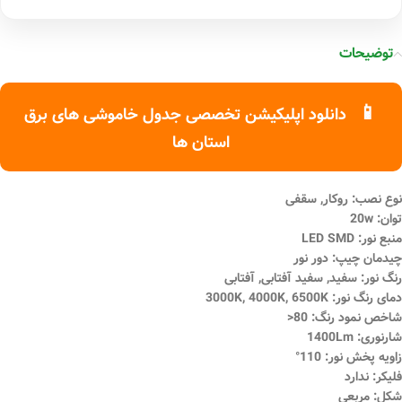
توضیحات
📱
دانلود اپلیکیشن تخصصی جدول خاموشی های برق
استان ها
نوع نصب: روکار, سقفی
توان: 20w
منبع نور: LED SMD
چیدمان چیپ: دور نور
رنگ نور: سفید, سفید آفتابی, آفتابی
دمای رنگ نور: 3000K, 4000K, 6500K
شاخص نمود رنگ: 80<
شارنوری: 1400Lm
زاویه پخش نور: 110°
فلیکر: ندارد
شکل: مربعی