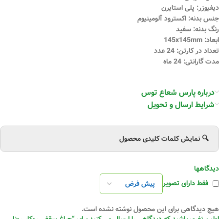
دیفیوزر: پلی استایرن
جنس بدنه: اکسترود آلومینیوم
رنگ بدنه: سفید
ابعاد: 145x145mm
تعداد در کارتن: 24 عدد
مدت گارانتی: 24 ماه
درباره پارس شعاع توس
شرایط ارسال و تحویل
🔍 نمایش کلمات کلیدی محصول
دیدگاهها
فقط دارای تصویر
هیچ دیدگاهی برای این محصول نوشته نشده است.
اولین نفری باشید که دیدگاهی را ارسال می کنید برای “چراغ سقفی روکار رونا