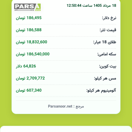
18 مرداد 1405 ساعت 12:50:44
186,495 تومان
نرخ دلار:
186,588 تومان
قیمت تتر:
18,832,600 تومان
طلای 18 عیار:
186,540,000 تومان
سکه امامی:
64,826 دلار
بیت کوین:
2,709,772 تومان
مس هر کیلو:
607,340 تومان
آلومینیوم هر کیلو:
مرجع :
Parsanoor.net