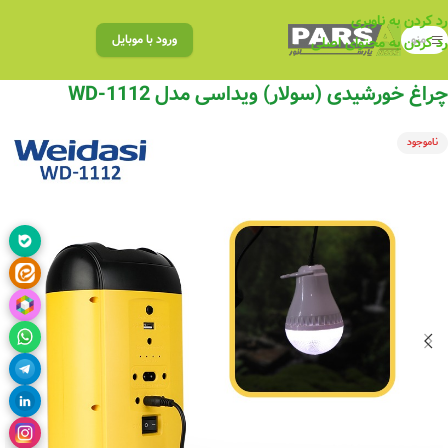
رد کردن به ناوبری
منو
ورود با موبایل
رد کردن به محتوای اصلی
چراغ خورشیدی (سولار) ویداسی مدل WD-1112
ناموجود