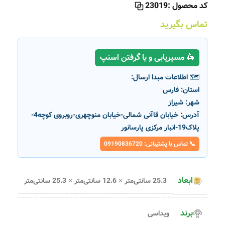
کد محصول :
23019
تماس بگیرید
🛵 مسیریابی و یا گرفتن اسنپ
🗺️ اطلاعات مبدا ارسال:
استان:
فارس
شهر:
شیراز
آدرس:
خیابان قاآنی شمالی-خیابان منوچهری-روبروی کوچه4-
پلاک19-انبار مرکزی پارسانور
📞 تماس با پشتیبانی: 09190836720
ابعاد
25.3 سانتی‌متر × 12.6 سانتی‌متر × 25.3 سانتی‌متر
برند
ویداسی