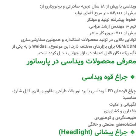
ویداسی با بیش از
۱۸ سال تجربه صادراتی
و برخورداری از:
بیش از
۵۲٬۰۰۰ متر مربع فضای تولید
خطوط پیشرفته تولید و مونتاژ
تیم
۱۰ مهندس ارشد طراحی
بیش از
۷۰۰ نیروی کار ماهر
توانایی بالایی در تولید محصولات استاندارد و همچنین
سفارشی‌سازی
OEM/ODM
برای بازارهای مختلف دارد. این موضوع، Weidasi را به یکی از
تأمین‌کنندگان قابل اعتماد در بازار جهانی تبدیل کرده است.
معرفی محصولات ویداسی در پارسانور
🔹 چراغ قوه ویداسی
چراغ قوه‌های LED ویداسی با برد نور بالا، طراحی مقاوم و باتری قابل شارژ،
مناسب:
نگهبانی و امنیت
باغداری و کشاورزی
طبیعت‌گردی و کوهنوردی
استفاده‌های صنعتی و خانگی
🔹 چراغ پیشانی (Headlight)