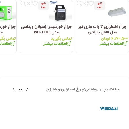
نامو
نامو
جود
جود
چراغ اضطراری 7 وات مازی نور
چراغ خورشیدی (سولار) ویداسی
چراغ خورش
مدل فانال با باتری
مدل WD-1103
مدل 
۶,۱۷۰,۵۰۰
تومان
تماس بگیرید
تماس بگیر
اطلاعات بیشتر
اطلاعات بیشتر
اطلاعا
خانه
/
لامپ و روشنایی
/
چراغ اضطراری و شارژی