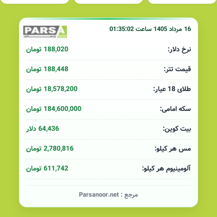
16 مرداد 1405 ساعت 01:35:02
188,020 تومان
نرخ دلار:
188,448 تومان
قیمت تتر:
18,578,200 تومان
طلای 18 عیار:
184,600,000 تومان
سکه امامی:
64,436 دلار
بیت کوین:
2,780,816 تومان
مس هر کیلو:
611,742 تومان
آلومینیوم هر کیلو:
مرجع :
Parsanoor.net