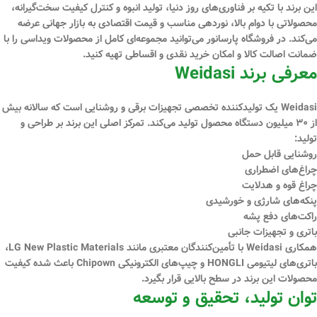
این برند با تکیه بر فناوری‌های روز دنیا، تولید انبوه و کنترل کیفیت سخت‌گیرانه،
محصولاتی با
دوام بالا، نوردهی مناسب و قیمت اقتصادی
به بازار جهانی عرضه
می‌کند. در فروشگاه
پارسانور
می‌توانید مجموعه‌ای کامل از محصولات ویداسی را با
ضمانت اصالت کالا
و امکان
خرید نقدی و اقساطی
تهیه کنید.
معرفی برند Weidasi
Weidasi یک تولیدکننده تخصصی تجهیزات برقی و روشنایی است که سالانه بیش
از
۳۰ میلیون دستگاه
محصول تولید می‌کند. تمرکز اصلی این برند بر طراحی و
تولید:
روشنایی قابل حمل
چراغ‌های اضطراری
چراغ قوه و هدلایت
پنکه‌های شارژی و خورشیدی
راکت‌های دفع پشه
باتری و تجهیزات جانبی
همکاری Weidasi با تأمین‌کنندگان معتبری مانند
LG New Plastic Materials،
باتری‌های لیتیومی HONGLI و چیپ‌های الکترونیکی Chipown
باعث شده کیفیت
محصولات این برند در سطح بالایی قرار بگیرد.
توان تولید، تحقیق و توسعه