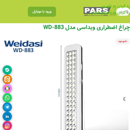
رد کردن به ناوبری
منو
ورود با موبایل
رد کردن به محتوای اصلی
چراغ اضطراری ویداسی مدل WD-883
ناموجود