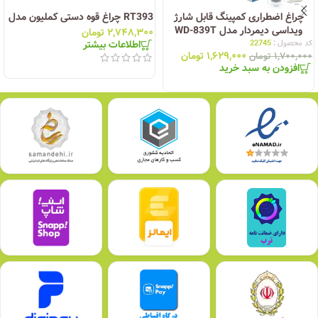
چراغ اضطراری کمپینگ قابل شارژ
RT393 چراغ قوه دستی کملیون مدل
ویداسی دیمردار مدل WD-839T
۲,۷۴۸,۳۰۰
تومان
کد محصول :
22745
اطلاعات بیشتر
۱,۶۲۹,۰۰۰
تومان
۱,۷۰۰,۰۰۰
تومان
افزودن به سبد خرید