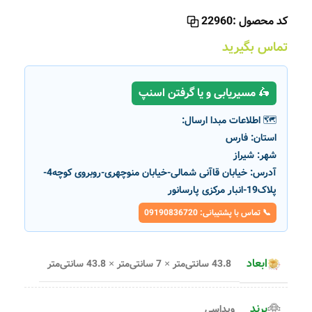
کد محصول :
22960
تماس بگیرید
🛵 مسیریابی و یا گرفتن اسنپ
🗺️ اطلاعات مبدا ارسال:
استان:
فارس
شهر:
شیراز
آدرس:
خیابان قاآنی شمالی-خیابان منوچهری-روبروی کوچه4-
پلاک19-انبار مرکزی پارسانور
📞 تماس با پشتیبانی: 09190836720
ابعاد
43.8 سانتی‌متر × 7 سانتی‌متر × 43.8 سانتی‌متر
برند
ویداسی