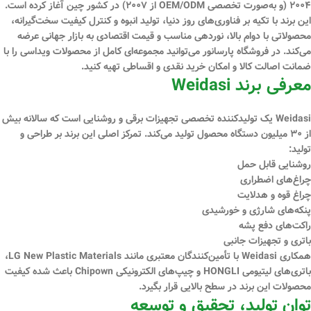
۲۰۰۴ (و به‌صورت تخصصی OEM/ODM از ۲۰۰۷) در کشور چین آغاز کرده است.
این برند با تکیه بر فناوری‌های روز دنیا، تولید انبوه و کنترل کیفیت سخت‌گیرانه،
محصولاتی با
دوام بالا، نوردهی مناسب و قیمت اقتصادی
به بازار جهانی عرضه
می‌کند. در فروشگاه
پارسانور
می‌توانید مجموعه‌ای کامل از محصولات ویداسی را با
ضمانت اصالت کالا
و امکان
خرید نقدی و اقساطی
تهیه کنید.
معرفی برند Weidasi
Weidasi یک تولیدکننده تخصصی تجهیزات برقی و روشنایی است که سالانه بیش
از
۳۰ میلیون دستگاه
محصول تولید می‌کند. تمرکز اصلی این برند بر طراحی و
تولید:
روشنایی قابل حمل
چراغ‌های اضطراری
چراغ قوه و هدلایت
پنکه‌های شارژی و خورشیدی
راکت‌های دفع پشه
باتری و تجهیزات جانبی
همکاری Weidasi با تأمین‌کنندگان معتبری مانند
LG New Plastic Materials،
باتری‌های لیتیومی HONGLI و چیپ‌های الکترونیکی Chipown
باعث شده کیفیت
محصولات این برند در سطح بالایی قرار بگیرد.
توان تولید، تحقیق و توسعه