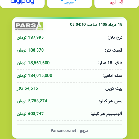
15 مرداد 1405 ساعت 05:04:10
187,995 تومان
نرخ دلار:
188,370 تومان
قیمت تتر:
18,561,600 تومان
طلای 18 عیار:
184,015,000 تومان
سکه امامی:
64,515 دلار
بیت کوین:
2,786,274 تومان
مس هر کیلو:
608,747 تومان
آلومینیوم هر کیلو:
مرجع :
Parsanoor.net