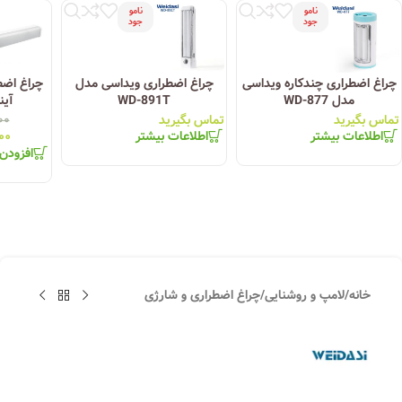
نامو
نامو
جود
جود
چراغ اضطراری چندکاره ویداسی
چراغ اضطراری ویداسی مدل
مدل WD-877
WD-891T
آین
تماس بگیرید
تماس بگیرید
۰۰
اطلاعات بیشتر
اطلاعات بیشتر
۰۰
افزودن
خانه
/
لامپ و روشنایی
/
چراغ اضطراری و شارژی