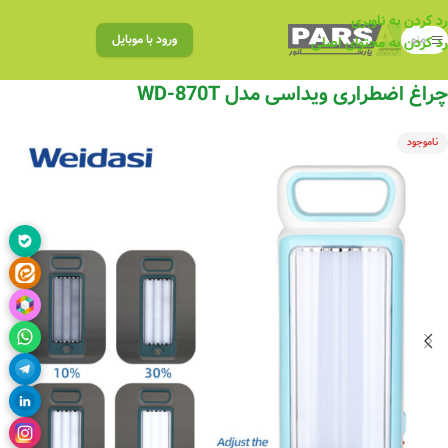
رد کردن به ناوبری
منو
ورود با موبایل
رد کردن به محتوای اصلی
چراغ اضطراری ویداسی مدل WD-870T
ناموجود