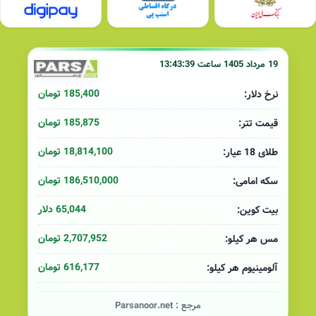
19 مرداد 1405 ساعت 13:43:39
185,400 تومان
نرخ دلار:
185,875 تومان
قیمت تتر:
18,814,100 تومان
طلای 18 عیار:
186,510,000 تومان
سکه امامی:
65,044 دلار
بیت کوین:
2,707,952 تومان
مس هر کیلو:
616,177 تومان
آلومینیوم هر کیلو:
مرجع :
Parsanoor.net