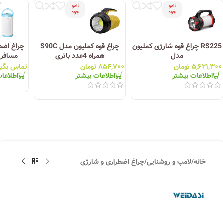
نامو
نامو
جود
جود
RS225 چراغ قوه شارژی کملیون
چراغ قوه کملیون مدل S90C
چراغ اضط
مدل
همراه 4عدد باتری
مسافرتی م
۵,۶۲۱,۳۰۰
تومان
۸۵۴,۷۰۰
تومان
تماس بگیر
اطلاعات بیشتر
اطلاعات بیشتر
اطلاعا
خانه
/
لامپ و روشنایی
/
چراغ اضطراری و شارژی