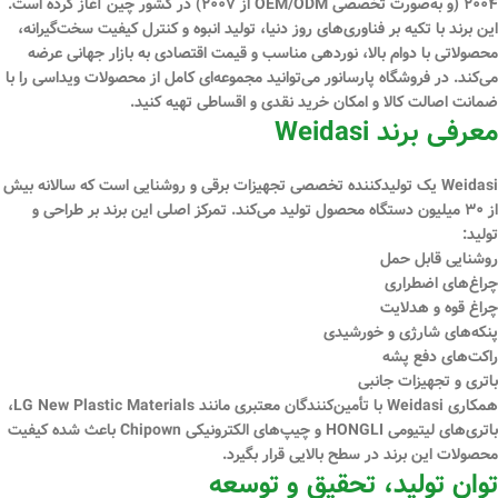
۲۰۰۴ (و به‌صورت تخصصی OEM/ODM از ۲۰۰۷) در کشور چین آغاز کرده است.
این برند با تکیه بر فناوری‌های روز دنیا، تولید انبوه و کنترل کیفیت سخت‌گیرانه،
محصولاتی با
دوام بالا، نوردهی مناسب و قیمت اقتصادی
به بازار جهانی عرضه
می‌کند. در فروشگاه
پارسانور
می‌توانید مجموعه‌ای کامل از محصولات ویداسی را با
ضمانت اصالت کالا
و امکان
خرید نقدی و اقساطی
تهیه کنید.
معرفی برند Weidasi
Weidasi یک تولیدکننده تخصصی تجهیزات برقی و روشنایی است که سالانه بیش
از
۳۰ میلیون دستگاه
محصول تولید می‌کند. تمرکز اصلی این برند بر طراحی و
تولید:
روشنایی قابل حمل
چراغ‌های اضطراری
چراغ قوه و هدلایت
پنکه‌های شارژی و خورشیدی
راکت‌های دفع پشه
باتری و تجهیزات جانبی
همکاری Weidasi با تأمین‌کنندگان معتبری مانند
LG New Plastic Materials،
باتری‌های لیتیومی HONGLI و چیپ‌های الکترونیکی Chipown
باعث شده کیفیت
محصولات این برند در سطح بالایی قرار بگیرد.
توان تولید، تحقیق و توسعه