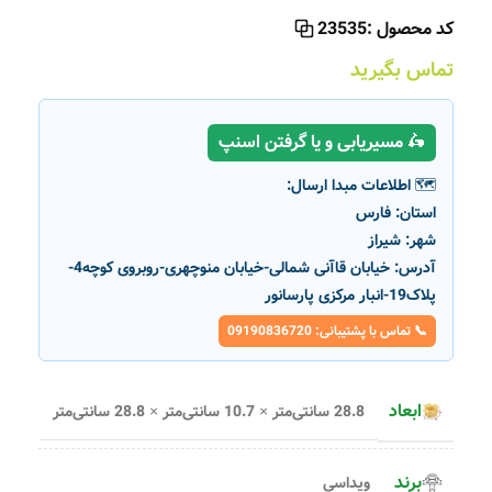
کد محصول :
23535
تماس بگیرید
🛵 مسیریابی و یا گرفتن اسنپ
🗺️ اطلاعات مبدا ارسال:
استان:
فارس
شهر:
شیراز
آدرس:
خیابان قاآنی شمالی-خیابان منوچهری-روبروی کوچه4-
پلاک19-انبار مرکزی پارسانور
📞 تماس با پشتیبانی: 09190836720
ابعاد
28.8 سانتی‌متر × 10.7 سانتی‌متر × 28.8 سانتی‌متر
برند
ویداسی