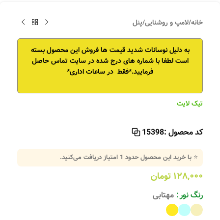
خانه
/
لامپ و روشنایی
/
پنل
به دلیل نوسانات شدید قیمت ها فروش این محصول بسته
است
لطفا با شماره های درج شده در سایت تماس حاصل
فرمایید.*فقط در ساعات اداری*
تیک لایت
کد محصول :
15398
⭐ با خرید این محصول حدود
1
امتیاز دریافت می‌کنید.
۱۲۸,۰۰۰
تومان
رنگ نور
مهتابی