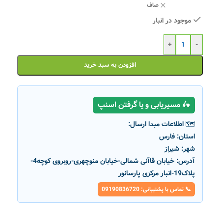
صاف
موجود در انبار
+
-
افزودن به سبد خرید
🛵 مسیریابی و یا گرفتن اسنپ
🗺️ اطلاعات مبدا ارسال:
استان:
فارس
شهر:
شیراز
آدرس:
خیابان قاآنی شمالی-خیابان منوچهری-روبروی کوچه4-
پلاک19-انبار مرکزی پارسانور
📞 تماس با پشتیبانی: 09190836720