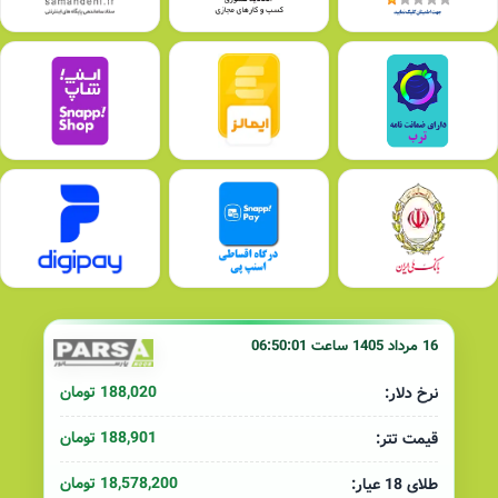
16 مرداد 1405 ساعت 06:50:01
188,020 تومان
نرخ دلار:
188,901 تومان
قیمت تتر:
18,578,200 تومان
طلای 18 عیار: