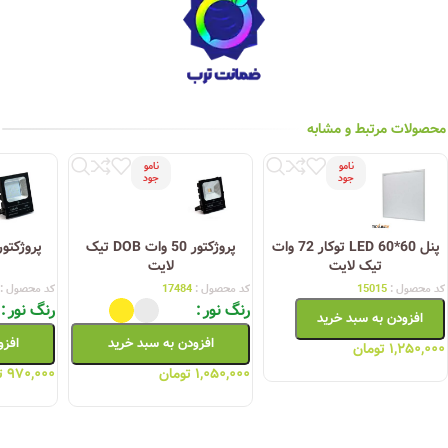
محصولات مرتبط و مشابه
نامو
نامو
جود
جود
پنل 60*60 LED توکار 72 وات
پروژکتور 50 وات DOB تیک
تیک لایت
لایت
کد محصول :
15015
کد محصول :
17484
کد محصول :
رنگ نور
رنگ نور
افزودن به سبد خرید
افزودن به سبد خرید
افزو
۱,۲۵۰,۰۰۰
تومان
۱,۰۵۰,۰۰۰
تومان
۹۷۰,۰۰۰
ت