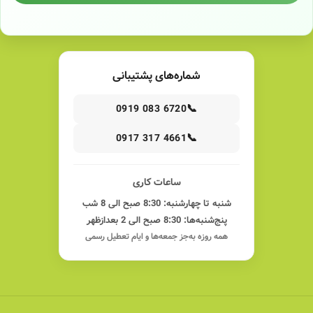
شماره‌های پشتیبانی
📞
0919 083 6720
📞
0917 317 4661
ساعات کاری
شنبه تا چهارشنبه: 8:30 صبح الی 8 شب
پنج‌شنبه‌ها: 8:30 صبح الی 2 بعدازظهر
همه روزه به‌جز جمعه‌ها و ایام تعطیل رسمی