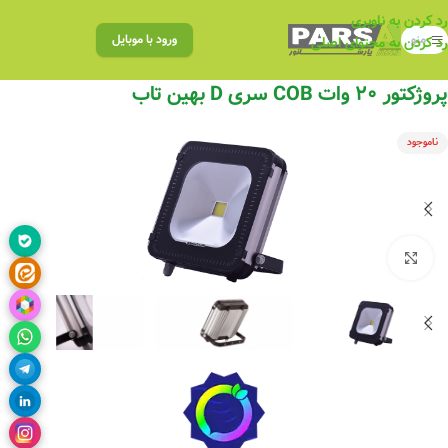
رد کردن به ناوبری
منو
ورود با موبایل
رد کردن به محتوای اصلی
پروژکتور ۲۰ وات COB سری D بهین تاب
ناموجود
بزرگنمایی تصویر