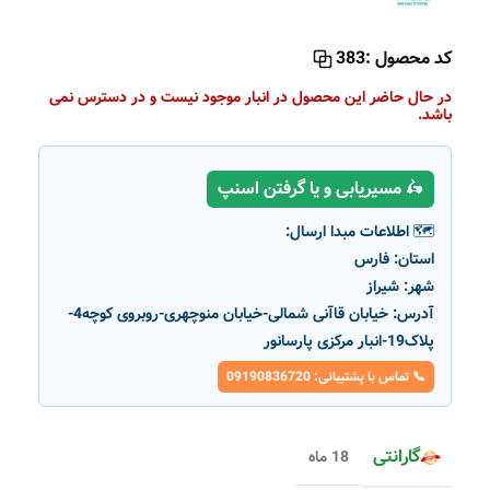
کد محصول :
383
در حال حاضر این محصول در انبار موجود نیست و در دسترس نمی
باشد.
🛵 مسیریابی و یا گرفتن اسنپ
🗺️ اطلاعات مبدا ارسال:
استان:
فارس
شهر:
شیراز
آدرس:
خیابان قاآنی شمالی-خیابان منوچهری-روبروی کوچه4-
پلاک19-انبار مرکزی پارسانور
📞 تماس با پشتیبانی: 09190836720
گارانتی
18 ماه