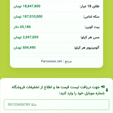
18,847,800 تومان
طلای 18 عیار:
187,010,000 تومان
سکه امامی:
65,186 دلار
بیت کوین:
2,697,059 تومان
مس هر کیلو:
604,490 تومان
آلومینیوم هر کیلو:
مرجع :
Parsanoor.net
📢 جهت دریافت لیست قیمت ها و اطلاع از تخفیفات فروشگاه
شماره موبایل خود را وارد کنید: