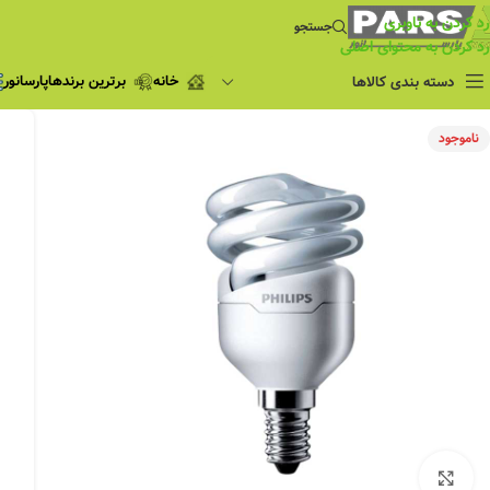
رد کردن به ناوبری
جستجو
رد کردن به محتوای اصلی
خانه
برترین برندها
پارسانور
دسته بندی کالاها
فروش ویژه
ناموجود
چراغ مطالعه
فروش ویژه
چراغ اضطراری و
شارژی
لامپ
ریسه شلنگی و لاین نوری
پروژکتور و نورافکن
چراغ
چراغ خطی
چراغ توکار
چراغ آویز
بزرگنمایی تصویر
چراغ استادیومی