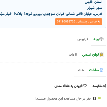
استان:
فارس
شهر:
شیراز
آدرس:
خیابان قاآنی شمالی-خیابان منوچهری-روبروی کوچه4-پلاک19-انبار مرکزی پارسانور
📞 تماس با پشتیبانی: 09190836720
برند
فیلیپس
توان اسمی
8 وات
ساخت
هلند
-20%
ناموج
ود
مقایسه
افزودن به علاقه مندی
12
نفر در حال مشاهده این محصول هستند!
 پارسه
لامپ ال ای دی حبابی 15 وات پارسه
لامپ 9 وات ال ای دی حبا