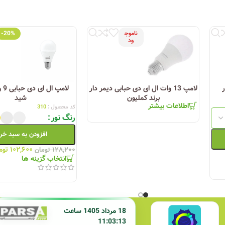
ناموج
-20%
ود
لامپ 13 وات ال ای دی حبابی دیمر دار
لامپ
برند کملیون
شید
اطلاعات بیشتر
کد محصول :
310
رنگ نور
افزودن به سبد خر
۱۰۲,۶۰۰
توم
۱۲۸,۲۰۰
تومان
انتخاب گزینه ها
18 مرداد 1405 ساعت
11:03:13