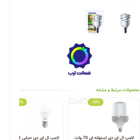
چراغ خیابانی
چراغ محوطه
چراغ سقفی (هالوژن)
چراغ تونلی-آسانسوری
چراغ جت لایت
چراغ چشمی (پارکتی)
محصولات مرتبط و مشابه
-20%
-20%
لامپ ال ای دی استوانه ای 70 وات
لامپ ال ای دی حبابی 12 وات