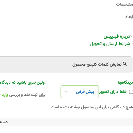
مشخصات
ابعاد
۴.۸ ×۹.۶ سانتی‌متر
درباره فیلیپس
وزن
شرایط ارسال و تحویل
۳۹ گرم
🔍 نمایش کلمات کلیدی محصول
ولتاژ
۱۷۰-۲۵۰
ولت
دیدگاهها
اولین نفری باشید که دیدگاهی را ارسال می کنی
توان
فقط دارای تصویر
برای ثبت نقد و بررسی
وارد 
۸
وات
هیچ دیدگاهی برای این محصول نوشته نشده است.
فرکانس
دسته
۵۰-۶۰
هرتز