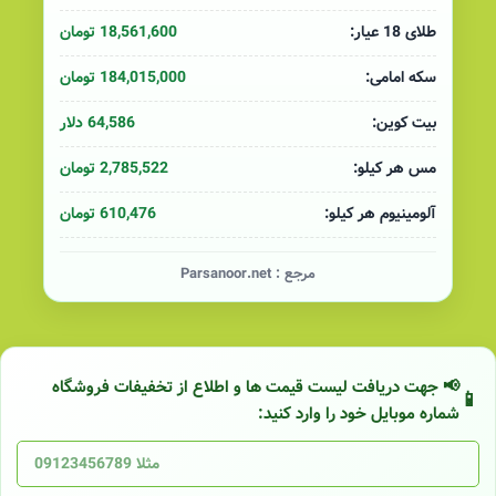
18,561,600 تومان
طلای 18 عیار:
184,015,000 تومان
سکه امامی:
64,586 دلار
بیت کوین:
2,785,522 تومان
مس هر کیلو:
610,476 تومان
آلومینیوم هر کیلو:
مرجع :
Parsanoor.net
📢 جهت دریافت لیست قیمت ها و اطلاع از تخفیفات فروشگاه
شماره موبایل خود را وارد کنید: