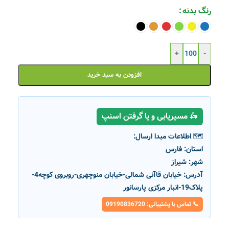
رنگ بدنه
+
-
افزودن به سبد خرید
🛵 مسیریابی و یا گرفتن اسنپ
🗺️ اطلاعات مبدا ارسال:
استان:
فارس
شهر:
شیراز
آدرس:
خیابان قاآنی شمالی-خیابان منوچهری-روبروی کوچه4-
پلاک19-انبار مرکزی پارسانور
📞 تماس با پشتیبانی: 09190836720