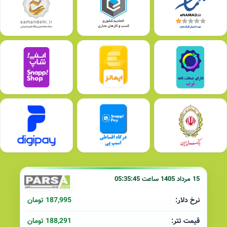
15 مرداد 1405 ساعت 05:35:45
187,995 تومان
نرخ دلار:
188,291 تومان
قیمت تتر: