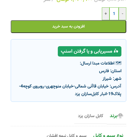
+
-
افزودن به سبد خرید
🛵 مسیریابی و یا گرفتن اسنپ
🗺️ اطلاعات مبدا ارسال:
استان:
فارس
شهر:
شیراز
آدرس:
خیابان قاآنی شمالی-خیابان منوچهری-روبروی کوچه4-
پلاک19-انبار کابل‌سازان یزد
برند
کابل سازان یزد
نوع سیم و کابل
سیم و کابل نیمه افشان