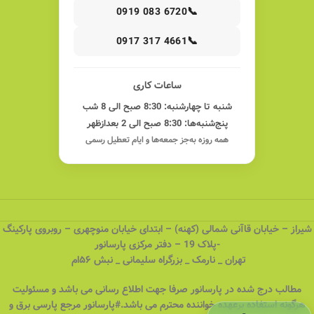
📞
0919 083 6720
📞
0917 317 4661
ساعات کاری
شنبه تا چهارشنبه: 8:30 صبح الی 8 شب
پنج‌شنبه‌ها: 8:30 صبح الی 2 بعدازظهر
همه روزه به‌جز جمعه‌ها و ایام تعطیل رسمی
شیراز – خیابان قاآنی شمالی (کهنه) – ابتدای خیابان منوچهری – روبروی پارکینگ
-پلاک 19 – دفتر مرکزی پارسانور
تهران _ نارمک _ بزرگراه سلیمانی _ نبش ۵۶ام
مطالب درج شده در پارسانور صرفا جهت اطلاع رسانی می باشد و مسئولیت
هرگونه استفاده برعهده خواننده محترم می باشد.#پارسانور مرجع پارسی برق و