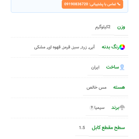
📞 تماس با پشتیبانی: 09190836720
وزن
2کیلوگرم
رنگ بدنه
آبی
,
زرد
,
سبز
,
قرمز
,
قهوه ای
,
مشکی
ساخت
ایران
هسته
مس خالص
برند
سیمیا
سطح مقطع کابل
1.5