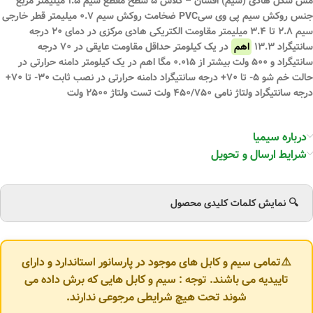
مس شکل هادی (سیم) افشان – کلاس ۵ سطح مقطع سیم ۱.۵ میلیمتر مربع
جنس روکش سیم پی وی سیPVC ضخامت روکش سیم ۰.۷ میلیمتر قطر خارجی
سیم ۲.۸ تا ۳.۴ میلیمتر مقاومت الکتریکی هادی مرکزی در دمای ۲۰ درجه
سانتیگراد ۱۳.۳
اهم
در یک کیلومتر حداقل مقاومت عایقی در ۷۰ درجه
سانتیگراد و ۵۰۰ ولت بیشتر از ۰.۰۱۵ مگا اهم در یک کیلومتر دامنه حرارتی در
حالت خم شو ۵- تا ۷۰+ درجه سانتیگراد دامنه حرارتی در نصب ثابت ۳۰- تا ۷۰+
درجه سانتیگراد ولتاژ نامی ۴۵۰/۷۵۰ ولت تست ولتاژ ۲۵۰۰ ولت
درباره سیمیا
شرایط ارسال و تحویل
🔍 نمایش کلمات کلیدی محصول
⚠️تمامی سیم و کابل های موجود در پارسانور استاندارد و دارای
تاییدیه می باشند. توجه : سیم و کابل هایی که برش داده می
شوند تحت هیچ شرایطی مرجوعی ندارند.