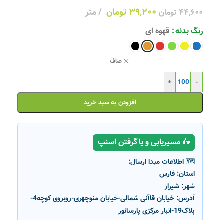
۳۹,۲۰۰
تومان
متر
۴۴,۶۰۰
تومان
رنگ بدنه
قهوه ای
صاف
+
-
افزودن به سبد خرید
🛵 مسیریابی و یا گرفتن اسنپ
🗺️ اطلاعات مبدا ارسال:
استان:
فارس
شهر:
شیراز
آدرس:
خیابان قاآنی شمالی-خیابان منوچهری-روبروی کوچه4-
پلاک19-انبار مرکزی پارسانور