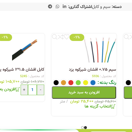
دسته:
سیم و کابل
اشتراک گذاری:
تبر و معتبر برای تأمین نیازهای شما شناخته می‌شود. با انتخاب این وب‌سایت، شم
کان مشاهده مشخصات فنی و قیمت محصولات وجود دارد، بلکه می‌توانید از مشاوره‌ها
ان را می‌دهد که با خیالی آسوده از محصولات سیم و کابل اعتماد البرز بهره‌بردار
-1%
-1%
سیم ۰.۷۵ افشان شیرکوه یزد
کابل افشان ۱.۵*۲ شیرکوه یزد
کد محصول :
5936
کد محصول :
5245
۱۰۵,۷۰۰
توم
رنگ بدنه
۱۰۶,۷۷۰
تومان
افزودن به
+
-
افزودن به سبد خرید
۲۵,۴۰۰
تومان
متر
۲۵,۶۱۰
تومان
انتخاب گزینه ها