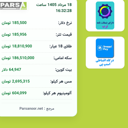
18 مرداد 1405 ساعت
16:32:28
185,500 تومان
نرخ دلار:
185,956 تومان
قیمت تتر:
18,810,900 تومان
طلای 18 عیار:
186,510,000 تومان
سکه امامی:
64,947 دلار
بیت کوین:
2,695,315 تومان
مس هر کیلو:
604,099 تومان
آلومینیوم هر کیلو:
مرجع :
Parsanoor.net