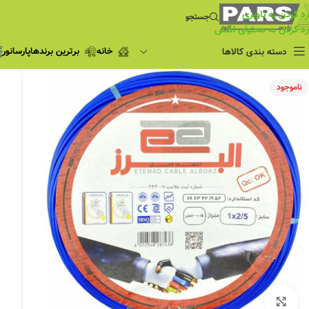
رد کردن به ناوبری
جستجو
رد کردن به محتوای اصلی
خانه
برترین برندها
پارسانور
دسته بندی کالاها
فروش ویژه
ناموجود
چراغ مطالعه
فروش ویژه
چراغ اضطراری و
شارژی
لامپ
ریسه شلنگی و لاین نوری
پروژکتور و نورافکن
چراغ
چراغ خطی
چراغ توکار
چراغ آویز
بزرگنمایی تصویر
چراغ استادیومی