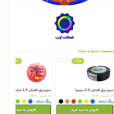
چراغ خیابانی
چراغ محوطه
چراغ سقفی (هالوژن)
چراغ تونلی-آسانسوری
چراغ جت لایت
محصولات مرتبط و مشابه
چراغ چشمی (پارکتی)
-3%
-12%
سیم برق افشان 2.5 سیمیا
سیم برق افشان 2.5 خراسان افشار نژاد
کد محصول :
8136
کد محصول :
6341
رنگ بدنه
رنگ بدنه
افزودن به سبد خرید
افزودن به سبد خرید