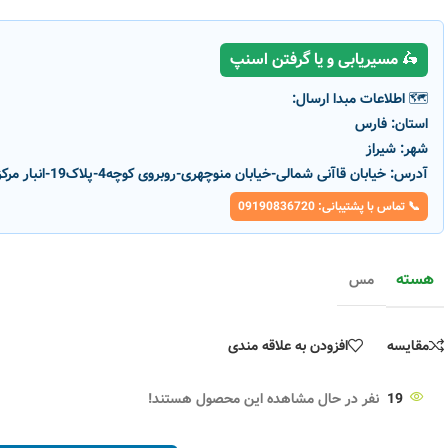
🛵 مسیریابی و یا گرفتن اسنپ
🗺️ اطلاعات مبدا ارسال:
استان:
فارس
شهر:
شیراز
آدرس:
خیابان قاآنی شمالی-خیابان منوچهری-روبروی کوچه4-پلاک19-انبار مرکزی پارسانور
📞 تماس با پشتیبانی: 09190836720
-11%
ویژه
هسته
مس
مقایسه
افزودن به علاقه مندی
سیم مسی افشان دراک سایز 2.5
کد محصول :
6891
رنگ بدنه
19
نفر در حال مشاهده این محصول هستند!
سیم ۲.۵ افشان به سیم اصفهان
رنگ بدنه
افزودن به سبد خرید