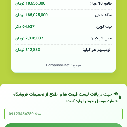
18,636,800 تومان
طلای 18 عیار:
185,025,000 تومان
سکه امامی:
64,627 دلار
بیت کوین:
2,816,037 تومان
مس هر کیلو:
612,883 تومان
آلومینیوم هر کیلو:
مرجع :
Parsanoor.net
📢 جهت دریافت لیست قیمت ها و اطلاع از تخفیفات فروشگاه
شماره موبایل خود را وارد کنید: