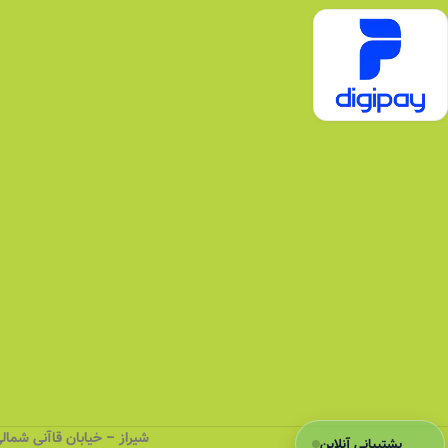
شیراز – خیابان قاآنی شمالی (کهنه)
پشتیبانی آنلاین