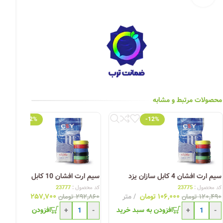
چراغ خیابانی
چراغ محوطه
چراغ سقفی (هالوژن)
چراغ تونلی-آسانسوری
چراغ جت لایت
محصولات مرتبط و مشابه
چراغ چشمی (پارکتی)
-12%
-12%
سیم ارت افشان 4 کابل سازان یزد
سیم ارت افشان 10 کابل سازان یزد
کد محصول :
23775
کد محصول :
23777
۱۰۶,۰۰۰
تومان
متر
۲۵۷,۷۰۰
تومان
مت
۱۲۰,۴۹۰
تومان
۲۹۲,۸۶۰
تومان
افزودن به سبد خرید
افزودن به سبد خری
+
-
+
-