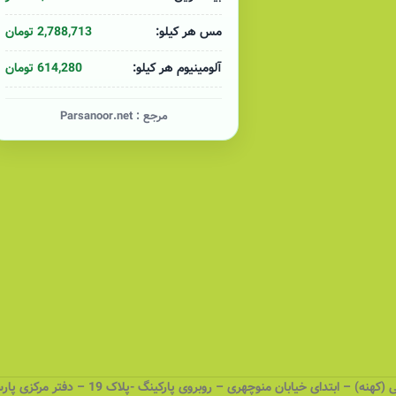
2,788,713 تومان
مس هر کیلو:
614,280 تومان
آلومینیوم هر کیلو:
مرجع :
Parsanoor.net
 – ابتدای خیابان منوچهری – روبروی پارکینگ -پلاک 19 – دفتر مرکزی پارسانور