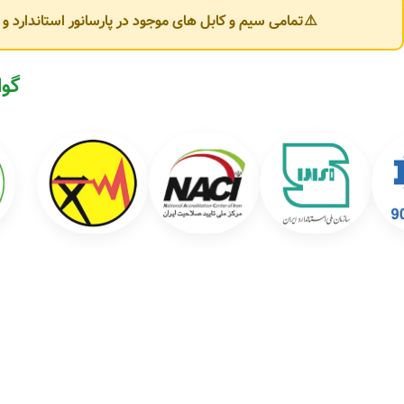
⚠️تمامی سیم و کابل های موجود در پارسانور استاندارد 
شرکت کابل‌سازان یزد محصولات متنوعی در حوزه سیم و کابل برق تولید می‌کند که 
🔌 انواع سیم برق:
گوا
سیم افشان (Flexible Wire)
سیم مفتولی (NYA)
سیم ارت (Earth Wire)
سیم دو رشته و سه رشته ساختمانی
⚡ انواع کابل برق:
کابل افشان سبک و قدرت
کابل مفتولی NYY و NYM
کابل کولری و کابل تخت
کابل آلومینیومی (خودنگهدار و زمینی)
کابل فرمان و ابزار دقیق (Control Cable)
کابل فشار ضعیف (LV) و فشار متوسط (MV)
کاربردهای محصولات کابل‌سازان یزد
محصولات این شرکت در طیف وسیعی از پروژه‌ها مورد استفاده قرار می‌گیرند، از جم