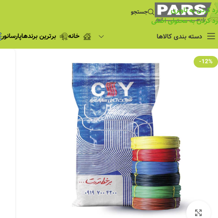
رد کردن به ناوبری
جستجو
رد کردن به محتوای اصلی
خانه
برترین برندها
پارسانور
دسته بندی کالاها
فروش ویژه
-12%
چراغ مطالعه
فروش ویژه
چراغ اضطراری و
شارژی
لامپ
ریسه شلنگی و لاین نوری
پروژکتور و نورافکن
چراغ
چراغ خطی
چراغ توکار
چراغ آویز
بزرگنمایی تصویر
چراغ استادیومی