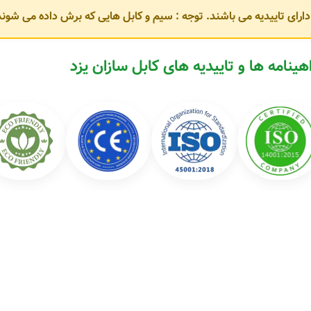
و دارای تاییدیه می باشند. توجه : سیم و کابل هایی که برش داده می ش
مطابق با استانداردهای
ISIRI، IEC و VDE
هستند. برخی از محصولات پرکاربرد این 
هینامه ها و تاییدیه های کابل سازان یزد
له: