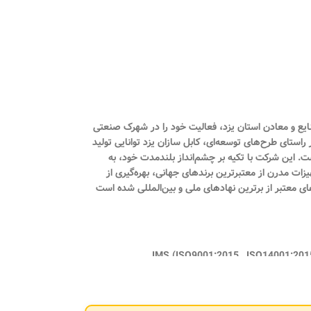
 ثبت ۱۲۷۱۸ تأسیس شد و در شهریور همان سال با شماره بهره‌برداری ۱۶۴/۹۰ از سوی اداره صنایع و معادن استان یزد، فعالیت خود را در شهرک صنعتی
راستای طرح‌های توسعه‌ای، کابل سازان یزد توانایی تولید
مینیومی فشار ضعیف، کابل‌های مخابراتی، هم‌محور (کواکسیال)، کنترلی و دیگر محصولات مرتبط را با ظرفیت سالانه ۹۵۰۰ تن داراست. این شرکت با تکیه بر چشم‌انداز بلندمدت خود، به
یزات مدرن از معتبرترین برندهای جهانی، بهره‌گیری از
ای معتبر از برترین نهادهای ملی و بین‌المللی شده است
برد استاندارد اجباری ( ISIRI 607-3 , ISIRI 607-5 , ISIRI 3569-1 ) گواهینامه تایید توانیر گواهی نامه صنعت سبز گواهینامه سیستم مدیریت یكپارچه IMS (ISO9001:2015 , ISO14001:2015 ,