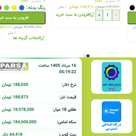
کد محصول :
5245
کد محصول :
5949
۱۰۵,۷۰۰
تومان
متر
۱۰۶,۷۷۰
تومان
رنگ بدنه
دانلود تاییدیه های سیم وکابل یزد
افزودن به سبد خرید
+
-
افزودن به سبد خر
ر
۵۹,۱۰۰
۳,۲۹۲,۰۴۰
تومان
متر
انتخاب گزینه ها
لیست قیمت کابلسازان یزد 9 دی ماه 1404
لیست قیمت کابل‌سا
 1403
16 مرداد 1405 ساعت
05:19:22
188,020 تومان
نرخ دلار:
188,873 تومان
قیمت تتر:
18,578,200 تومان
طلای 18 عیار:
184,600,000 تومان
سکه امامی:
64,418 دلار
بیت کوین: