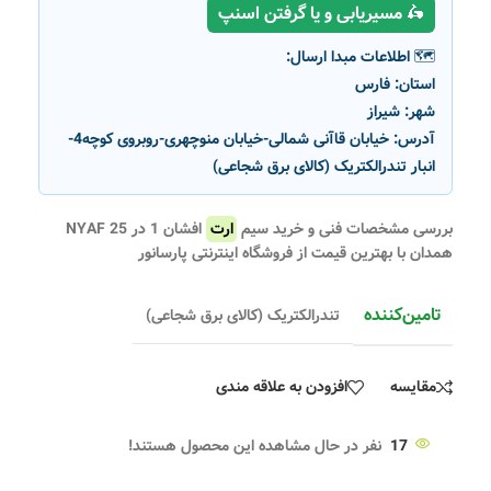
🛵 مسیریابی و یا گرفتن اسنپ
🗺️ اطلاعات مبدا ارسال:
استان:
فارس
شهر:
شیراز
آدرس:
خیابان قاآنی شمالی-خیابان منوچهری-روبروی کوچه4-
انبار تندرالکتریک (کالای برق شجاعی)
بررسی مشخصات فنی و خرید سیم
ارت
افشان 1 در 25 NYAF
همدان با بهترین قیمت از فروشگاه اینترنتی پارسانور
تامین‌کننده
تندرالکتریک (کالای برق شجاعی)
مقایسه
افزودن به علاقه مندی
17
نفر در حال مشاهده این محصول هستند!