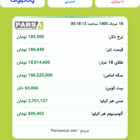
18 مرداد 1405 ساعت 00:18:13
185,900 تومان
نرخ دلار:
186,448 تومان
قیمت تتر:
18,814,600 تومان
طلای 18 عیار:
186,525,000 تومان
سکه امامی:
65,066 دلار
بیت کوین:
2,701,127 تومان
مس هر کیلو:
605,402 تومان
آلومینیوم هر کیلو:
مرجع :
Parsanoor.net