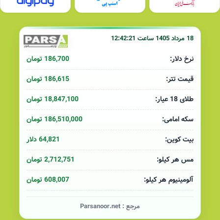
18 مرداد 1405 ساعت 12:42:21
186,700 تومان
نرخ دلار:
186,615 تومان
قیمت تتر:
18,847,100 تومان
طلای 18 عیار:
186,510,000 تومان
سکه امامی:
64,821 دلار
بیت کوین:
2,712,751 تومان
مس هر کیلو:
608,007 تومان
آلومینیوم هر کیلو:
مرجع :
Parsanoor.net