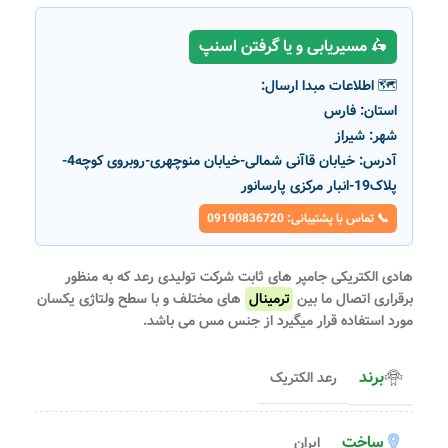
🛵 مسیریابی و یا گرفتن اسنپ
🗺️ اطلاعات مبدا ارسال:
استان:
فارس
شهر:
شیراز
آدرس:
خیابان قاآنی شمالی-خیابان منوچهری-روبروی کوچه4-
پلاک19-انبار مرکزی پارسانور
📞 تماس با پشتیبانی: 09190836720
هادی الکتریکی جامپر های ثابت شرکت تولیدی رعد که به منظور
برقراری اتصال ما بین
ترمینال
های مختلف و با سطح ولتاژی یکسان
مورد استفاده قرار میگیرد از جنس مس می باشد.
برند
رعد الکتریک
ساخت
ایران