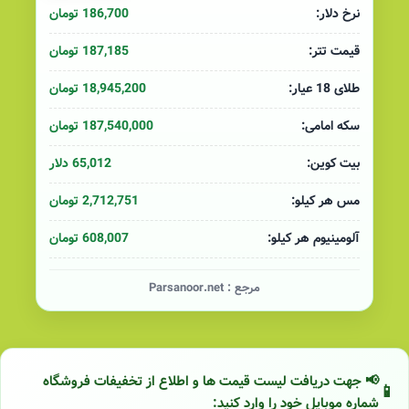
186,700 تومان
نرخ دلار:
187,185 تومان
قیمت تتر:
18,945,200 تومان
طلای 18 عیار:
187,540,000 تومان
سکه امامی:
65,012 دلار
بیت کوین:
2,712,751 تومان
مس هر کیلو:
608,007 تومان
آلومینیوم هر کیلو:
مرجع :
Parsanoor.net
📢 جهت دریافت لیست قیمت ها و اطلاع از تخفیفات فروشگاه
شماره موبایل خود را وارد کنید: