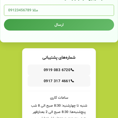
ارسال
شماره‌های پشتیبانی
📞
0919 083 6720
📞
0917 317 4661
ساعات کاری
شنبه تا چهارشنبه: 8:30 صبح الی 8 شب
پنج‌شنبه‌ها: 8:30 صبح الی 2 بعدازظهر