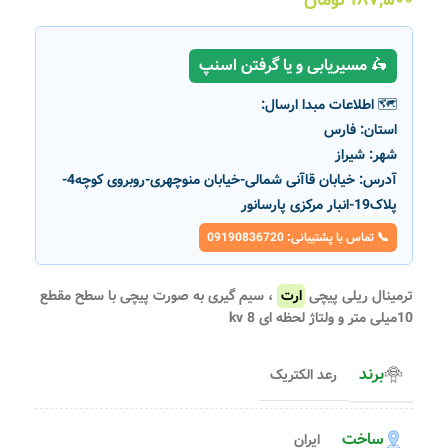
🛵 مسیریابی و یا گرفتن اسنپ
🗺️ اطلاعات مبدا ارسال:
استان:
فارس
شهر:
شیراز
آدرس:
خیابان قاآنی شمالی-خیابان منوچهری-روبروی کوچه4-
پلاک19-انبار مرکزی پارسانور
📞 تماس با پشتیبانی: 09190836720
ترمینال ریلی پیچی
ارت
، سیم گیری به صورت پیچی با سطح مقطع
10میلی متر و ولتاژ لحظه ای 8 kv
برند
رعد الکتریک
ساخت
ایران