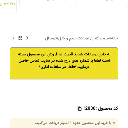
۵۲,۲۰۰
تو
خانه
/
سیم و کابل
/
اتصالات سیم و کابل
/
ترمینال
به دلیل نوسانات شدید قیمت ها فروش این محصول بسته
است
لطفا با شماره های درج شده در سایت تماس حاصل
فرمایید.*فقط در ساعات اداری*
کد محصول :
12030
⭐ با خرید این محصول حدود
1
امتیاز دریافت می‌کنید.