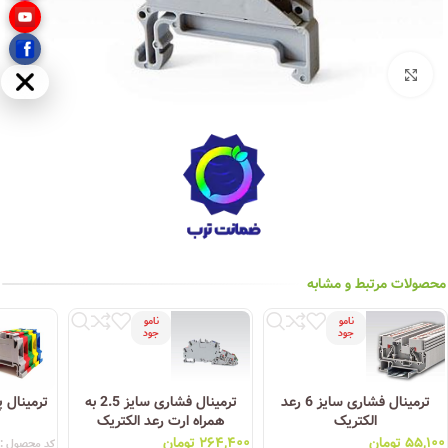
بزرگنمایی تصویر
مخفی
محصولات مرتبط و مشابه
نامو
نامو
جود
جود
ترمینال فشاری سایز 6 رعد
ترمینال فشاری سایز 2.5 به
الکتریک
همراه ارت رعد الکتریک
۵۵,۱۰۰
تومان
۲۶۴,۴۰۰
تومان
کد محصول :