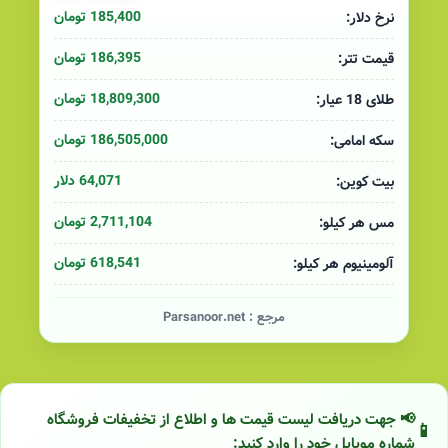
185,400 تومان
نرخ دلار:
186,395 تومان
قیمت تتر:
18,809,300 تومان
طلای 18 عیار:
186,505,000 تومان
سکه امامی:
64,071 دلار
بیت کوین:
2,711,104 تومان
مس هر کیلو:
618,541 تومان
آلومینیوم هر کیلو:
مرجع :
Parsanoor.net
📢 جهت دریافت لیست قیمت ها و اطلاع از تخفیفات فروشگاه
شماره موبایل خود را وارد کنید: