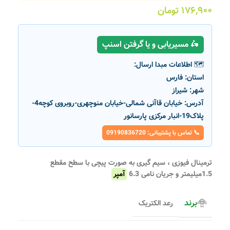
۱۷۶,۹۰۰
تومان
🛵 مسیریابی و یا گرفتن اسنپ
🗺️ اطلاعات مبدا ارسال:
استان:
فارس
شهر:
شیراز
آدرس:
خیابان قاآنی شمالی-خیابان منوچهری-روبروی کوچه4-
پلاک19-انبار مرکزی پارسانور
📞 تماس با پشتیبانی: 09190836720
ترمینال فیوزی ، سیم گیری به صورت پیچی با سطح مقطع
1.5میلیمتر و جریان نامی 6.3
آمپر
برند
رعد الکتریک