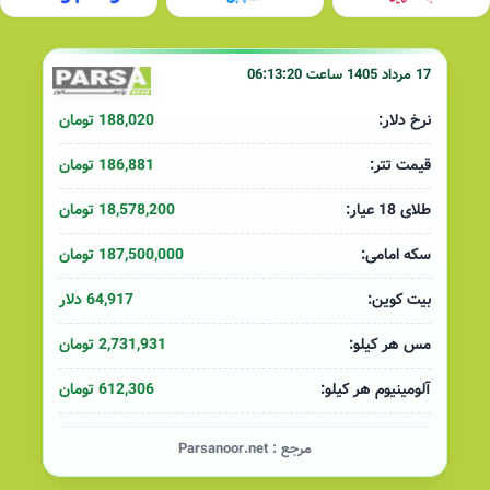
17 مرداد 1405 ساعت 06:13:20
188,020 تومان
نرخ دلار:
186,881 تومان
قیمت تتر:
18,578,200 تومان
طلای 18 عیار:
187,500,000 تومان
سکه امامی:
64,917 دلار
بیت کوین:
2,731,931 تومان
مس هر کیلو:
612,306 تومان
آلومینیوم هر کیلو:
مرجع :
Parsanoor.net