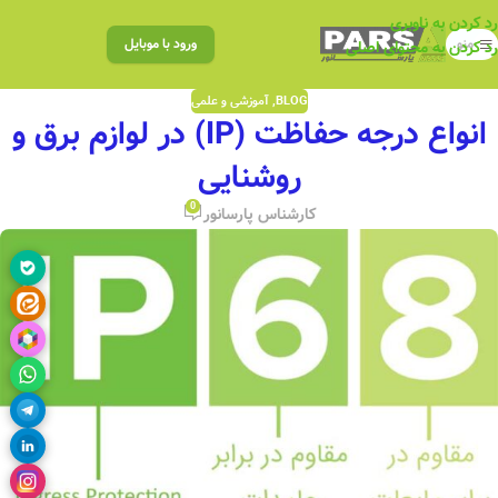
رد کردن به ناوبری
منو
ورود با موبایل
رد کردن به محتوای اصلی
BLOG
,
آموزشی و علمی
انواع درجه حفاظت (IP) در لوازم برق و
روشنایی
0
کارشناس پارسانور