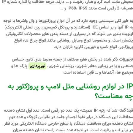
محیطی مانند آب، گرد و غبار، رطوبت و … دارند. درجه حفاظت یا اندازه شماره IP
همیشه 2 رقمی است مانند IP68، IP65 و …
به طور کلی سیستمی وجود دارد که در آن انواع پروژکتورها و وال واشرها با توجه
به IP آنها و بر اساس ICE (استاندارد و پروتکل کمیسیون بین المللی الکترونیک)
اولویت بندی می شوند که در بسیاری از دسته بندی های محصولات الکترونیکی
یکسان است. و مخصوصا انواع وسایل روشنایی مانند انواع چراغ ها، انواع
پروژکتور، انواع لامپ و دوربین کاربرد فراوان دارد.
تجهیزات ذکر شده در بخش های مختلف از جمله محیط های کاری حساس
صنعتی و یا در زیبایی معابر شهری، روشنایی شهری،
نورپردازی
پارک ها و
مجتمع ها، آبنماها و … قابل استفاده است.
IP در لوازم روشنایی مثل لامپ و پروژکتور به
چه معناست؟
قبلا گفته شد که رتبه IP همیشه یک عدد دو رقمی است. عدد اول نشان دهنده
محافظت این دستگاه در برابر نفوذ اجسام جامد در مقیاس کوچک و عدد دوم
نشان دهنده میزان محافظت دستگاه یا سطح خارجی دستگاه الکتریکی مورد نظر
در برابر آب و رطوبت است. در نتیجه عدد سمت راست نشان دهنده میزان