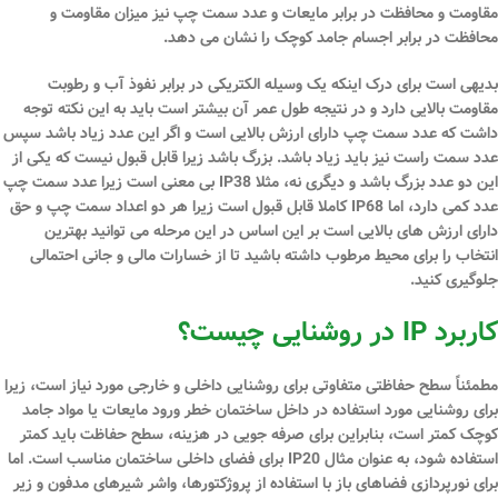
مقاومت و محافظت در برابر مایعات و عدد سمت چپ نیز میزان مقاومت و
محافظت در برابر اجسام جامد کوچک را نشان می دهد.
بدیهی است برای درک اینکه یک وسیله الکتریکی در برابر نفوذ آب و رطوبت
مقاومت بالایی دارد و در نتیجه طول عمر آن بیشتر است باید به این نکته توجه
داشت که عدد سمت چپ دارای ارزش بالایی است و اگر این عدد زیاد باشد سپس
عدد سمت راست نیز باید زیاد باشد. بزرگ باشد زیرا قابل قبول نیست که یکی از
این دو عدد بزرگ باشد و دیگری نه، مثلا IP38 بی معنی است زیرا عدد سمت چپ
عدد کمی دارد، اما IP68 کاملا قابل قبول است زیرا هر دو اعداد سمت چپ و حق
دارای ارزش های بالایی است بر این اساس در این مرحله می توانید بهترین
انتخاب را برای محیط مرطوب داشته باشید تا از خسارات مالی و جانی احتمالی
جلوگیری کنید.
کاربرد IP در روشنایی چیست؟
مطمئناً سطح حفاظتی متفاوتی برای روشنایی داخلی و خارجی مورد نیاز است، زیرا
برای روشنایی مورد استفاده در داخل ساختمان خطر ورود مایعات یا مواد جامد
کوچک کمتر است، بنابراین برای صرفه جویی در هزینه، سطح حفاظت باید کمتر
استفاده شود، به عنوان مثال IP20 برای فضای داخلی ساختمان مناسب است. اما
برای نورپردازی فضاهای باز با استفاده از پروژکتورها، واشر شیرهای مدفون و زیر