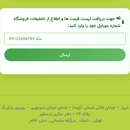
📢 جهت دریافت لیست قیمت ها و اطلاع از تخفیفات فروشگاه
شماره موبایل خود را وارد کنید:
ارسال
شیراز – خیابان قاآنی شمالی (کهنه) – ابتدای خیابان منوچهری – روبروی پارکینگ
-پلاک 19 – دفتر مرکزی پارسانور
تهران _ نارمک _ بزرگراه سلیمانی _ نبش ۵۶ام