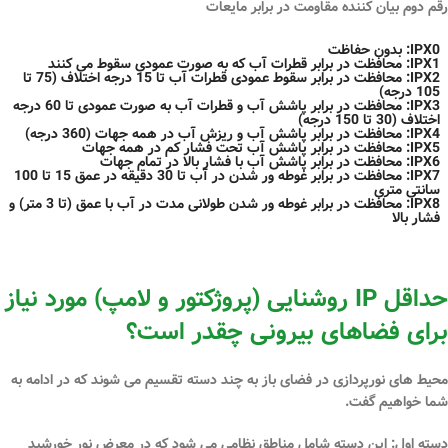
رقم دوم بیان کننده مقاومت در برابر مایعات
IPX0: بدون حفاظت
IPX1: محافظت در برابر قطرات آب که به صورت عمودی سقوط می کنند
IPX2: محافظت در برابر سقوط عمودی قطرات آب تا 15 درجه اختلاف (75 تا
105 درجه)
IPX3: محافظت در برابر پاشش آب و قطرات آب به صورت عمودی تا 60 درجه
اختلاف (30 تا 150 درجه)
IPX4: محافظت در برابر پاشش آب و ریزش آب در همه جهات (360 درجه)
IPX5: محافظت در برابر پاشش آب تحت فشار کم در همه جهات
IPX6: محافظت در برابر پاشش آب با فشار بالا در تمام جهات
IPX7: محافظت در برابر غوطه ور شدن در آب تا 30 دقیقه در عمق 15 تا 100
سانتی متری
IPX8: محافظت در برابر غوطه ور شدن طولانی مدت در آب با عمق (تا 3 متر) و
فشار بالا
حداقل IP روشنایی (پروژکتور و لامپ) مورد نیاز
برای فضاهای بیرونی چقدر است؟
محیط های نورپردازی در فضای باز به چند دسته تقسیم می شوند که در ادامه به
شما خواهیم گفت.
دسته اول:
این دسته شامل مناطق نظامی می شود که در معرض نور خورشید