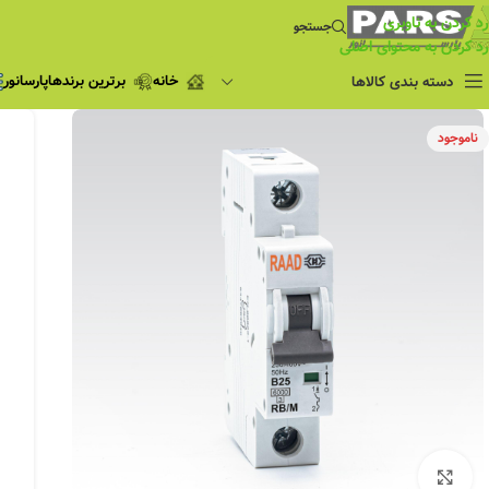
رد کردن به ناوبری
جستجو
رد کردن به محتوای اصلی
خانه
برترین برندها
پارسانور
دسته بندی کالاها
فروش ویژه
ناموجود
چراغ مطالعه
فروش ویژه
چراغ اضطراری و
شارژی
لامپ
ریسه شلنگی و لاین نوری
پروژکتور و نورافکن
چراغ
چراغ خطی
چراغ توکار
چراغ آویز
بزرگنمایی تصویر
چراغ استادیومی