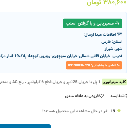
۳۸۰,۶۰۰
تومان
🛵 مسیریابی و یا گرفتن اسنپ
🗺️ اطلاعات مبدا ارسال:
استان:
فارس
شهر:
شیراز
آدرس:
خیابان قاآنی شمالی-خیابان منوچهری-روبروی کوچه4-پلاک19-انبار مرکزی پارسانور
📞 تماس با پشتیبانی: 09190836720
ناموج
-12%
ود
ناموج
ود
کلید مینیاتوری
1 پل با جریان 25آمپر و جریان قطع 6 کیلوآمپر ، رنج AC و منحنی قطع B
مقایسه
افزودن به علاقه مندی
 پارس
فیوز مینیاتوری تک فاز 6 آمپر پارس
فیوز مینیاتوری ۲۵ آمپر تکفاز VNG
فانال مدل B6
کد محصول :
3153
19
نفر در حال مشاهده این محصول هستند!
۶۰,۰۰۰
تومان
۶۸,۰۰۰
تومان
کد محصول :
6426
اطلاعات بیشتر
۲۹۹,۵۰۰
تومان
اطلاعات بیشتر