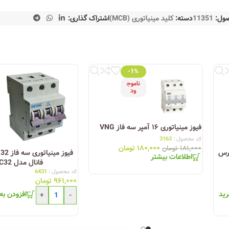
ول:
11351
دسته:
کلید مینیاتوری (MCB)
اشتراک گذاری:
-1%
ناموج
ود
فیوز مینیاتوری ۱۶ آمپر سه فاز VNG
کد محصول :
3163
۱۸۰,۰۰۰
تومان
۱۸۱,۰۰۰
تومان
1 آمپر پارس
ف
اطلاعات بیشتر
فانال مدل C32
کد محصول :
6431
۹۶۱,۰۰۰
تومان
رید
افزودن به
+
-