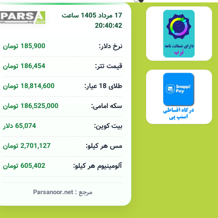
17 مرداد 1405 ساعت
20:40:42
185,900 تومان
نرخ دلار:
186,454 تومان
قیمت تتر:
18,814,600 تومان
طلای 18 عیار:
186,525,000 تومان
سکه امامی:
65,074 دلار
بیت کوین:
2,701,127 تومان
مس هر کیلو:
605,402 تومان
آلومینیوم هر کیلو:
مرجع :
Parsanoor.net