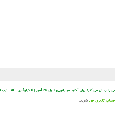
ای “کلید مینیاتوری 1 پل 25 آمپر | 6 کیلوآمپر | AC | تیپ B رعد الکتریک”
حساب کاربری خود
شوید.