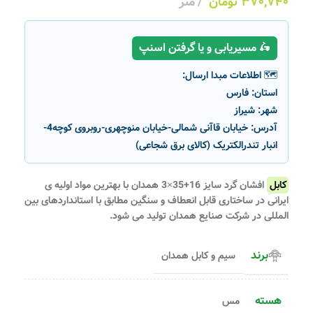
۳۷۰,۷۴۰
تومان
متر
🛵 مسیریابی و یا گرفتن اسنپ
🗺️ اطلاعات مبدا ارسال:
استان:
فارس
شهر:
شیراز
آدرس:
خیابان قاآنی شمالی-خیابان منوچهری-روبروی کوچه4-
انبار تندرالکتریک (کالای برق شجاعی)
کابل
افشان گرد سایز 16+35×3 همدان با بهترین مواد اولیه ی
ایرانی در ساختاری قابل انعطاف و سنگین مطابق با استانداردهای بین
المللی در شرکت صنایع همدان تولید می شود.
برند
سیم و کابل همدان
هسته
مس