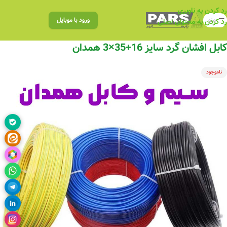
رد کردن به ناوبری
منو
ورود با موبایل
رد کردن به محتوای اصلی
کابل افشان گرد سایز 16+35×3 همدان
ناموجود