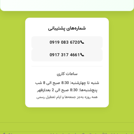
شماره‌های پشتیبانی
📞
0919 083 6720
📞
0917 317 4661
ساعات کاری
شنبه تا چهارشنبه: 8:30 صبح الی 8 شب
پنج‌شنبه‌ها: 8:30 صبح الی 2 بعدازظهر
همه روزه به‌جز جمعه‌ها و ایام تعطیل رسمی