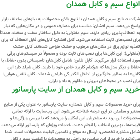
انواع سیم و کابل همدان
شرکت صنایع سیم و کابل همدان با تنوع بالای محصولات به نیازهای مختلف بازار
پاسخ می‌دهد. سیم افشان: مناسب برای مصارف عمومی و در مکان‌هایی که نیاز
به انعطاف‌پذیری زیادی دارند. سیم مفتولی: به دلیل ساختار سفت و سخت، عمدتاً
برای نصب‌های ثابت استفاده می‌شود. کابل افشان: کابل‌های قابل انعطاف که برای
تغذیه لوازم برق در مکان‌های مرطوب و خشک طراحی شده‌اند. کابل خشک
(مفتولی): این کابل‌ها برای نصب‌های ثابت بوده و معمولاً در سیستم‌های برقی
مورد استفاده قرار می‌گیرند. کابل تلفن: شامل کابل‌های تاسیساتی بدون حفاظ، با
حفاظ و دیگر مدل‌ها که هرکدام کاربرد خاص خود را دارند. کابل شیلد دار: این
کابل‌ها به منظور جلوگیری از تداخل الکتریکی طراحی شده‌اند. کابل تلفنی هوایی:
برای نصب در محیط‌های بیرونی و مقاوم به باد و باران.
خرید سیم و کابل همدان از سایت پارسانور
برای خرید محصولات سیم و کابل همدان، سایت پارسانور به عنوان یکی از منابع
معتبر و مطمئن در این عرصه شناخته می‌شود. این وب‌سایت با ارائه تمامی
محصولات این برند به مشتریان این امکان را می‌دهد که با بررسی ویژگی‌ها و
قیمت‌ها، بهترین انتخاب را انجام دهند. خدمات ویژه‌ای که پارسانور ارائه می‌دهد،
شامل مشاوره تخصصی، ارسال به موقع و تضمین کیفیت محصولات است. شما
می‌توانید با خرید از این سایت، به راحتی به محصولات با کیفیت سیم و کابل