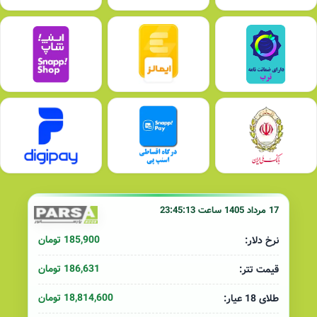
17 مرداد 1405 ساعت 23:45:13
185,900 تومان
نرخ دلار:
186,631 تومان
قیمت تتر:
18,814,600 تومان
طلای 18 عیار: