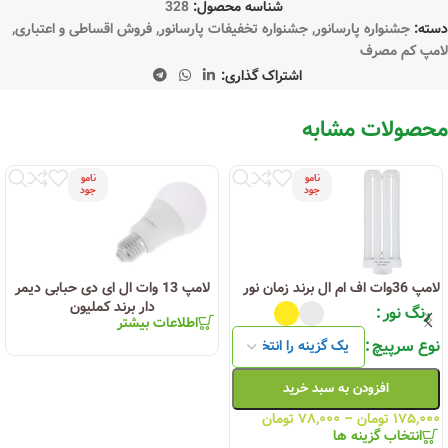
شناسه محصول:
328
دسته:
جشنواره پارسانور
,
جشنواره تخفیفات پارسانور
,
فروش اقساطی و اعتباری
,
لامپ کم مصرف
اشتراک گذاری:
محصولات مشابه
نامو
نامو
جود
جود
لامپ 36وات اف ام ال برند زمان نور
لامپ 13 وات ال ای دی حبابی دیمر
دار برند کملیون
رنگ نور
اطلاعات بیشتر
نوع سرپیچ
افزودن به سبد خرید
۱۷۵,۰۰۰
تومان
–
۷۸,۰۰۰
تومان
انتخاب گزینه ها