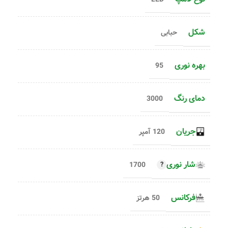
شکل
حبابی
بهره نوری
95
دمای رنگ
3000
جریان
120 آمپر
شار نوری
1700
فرکانس
50 هرتز