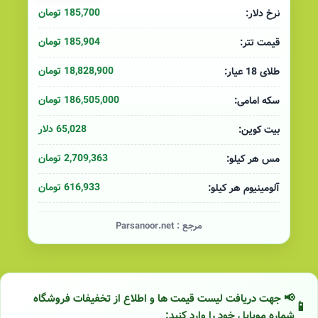
185,700 تومان
نرخ دلار:
185,904 تومان
قیمت تتر:
18,828,900 تومان
طلای 18 عیار:
186,505,000 تومان
سکه امامی:
65,028 دلار
بیت کوین:
2,709,363 تومان
مس هر کیلو:
616,933 تومان
آلومینیوم هر کیلو:
مرجع :
Parsanoor.net
📢 جهت دریافت لیست قیمت ها و اطلاع از تخفیفات فروشگاه
شماره موبایل خود را وارد کنید: