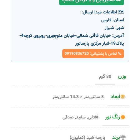
🗺️ اطلاعات مبدا ارسال:
استان:
فارس
شهر:
شیراز
آدرس:
خیابان قاآنی شمالی-خیابان منوچهری-روبروی کوچه4-
پلاک19-انبار مرکزی پارسانور
📞 تماس با پشتیبانی: 09190836720
وزن
80 گرم
ابعاد
8 سانتی‌متر × 14.3 سانتی‌متر
رنگ نور
آفتابی
,
سفید
,
صدفی
برند
پارسه شید (کملیون)