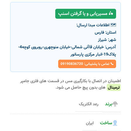
🛵 مسیریابی و یا گرفتن اسنپ
🗺️ اطلاعات مبدا ارسال:
استان:
فارس
شهر:
شیراز
آدرس:
خیابان قاآنی شمالی-خیابان منوچهری-روبروی کوچه4-
پلاک19-انبار مرکزی پارسانور
📞 تماس با پشتیبانی: 09190836720
اطمینان در اتصال با بکارگیری مس در قسمت های فلزی جامپر
ترمینال
های بدون پیچ حاصل می شود.
برند
رعد الکتریک
ساخت
ایران