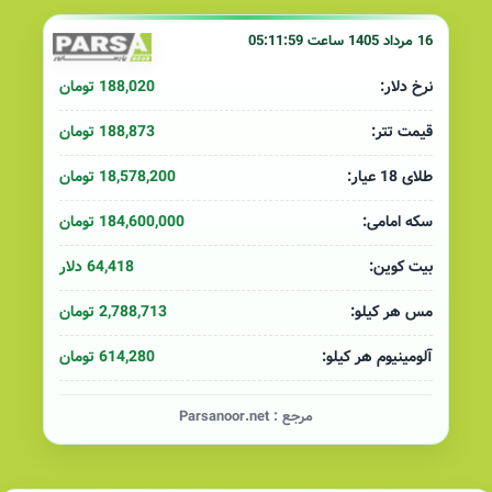
16 مرداد 1405 ساعت 05:11:59
188,020 تومان
نرخ دلار:
188,873 تومان
قیمت تتر:
18,578,200 تومان
طلای 18 عیار:
184,600,000 تومان
سکه امامی:
64,418 دلار
بیت کوین:
2,788,713 تومان
مس هر کیلو:
614,280 تومان
آلومینیوم هر کیلو:
مرجع :
Parsanoor.net