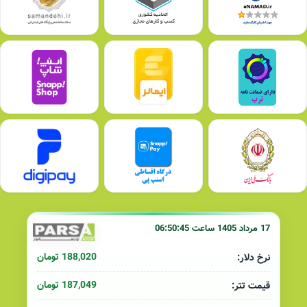
17 مرداد 1405 ساعت 06:50:45
188,020 تومان
نرخ دلار:
187,049 تومان
قیمت تتر: