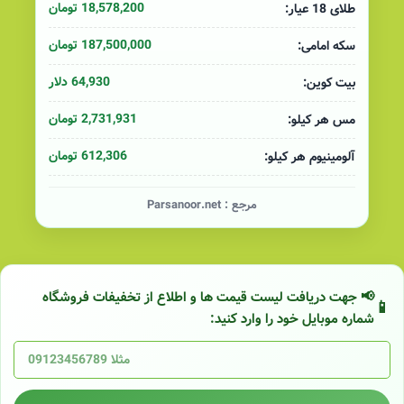
18,578,200 تومان
طلای 18 عیار:
187,500,000 تومان
سکه امامی:
64,930 دلار
بیت کوین:
2,731,931 تومان
مس هر کیلو:
612,306 تومان
آلومینیوم هر کیلو:
مرجع :
Parsanoor.net
📢 جهت دریافت لیست قیمت ها و اطلاع از تخفیفات فروشگاه
شماره موبایل خود را وارد کنید: