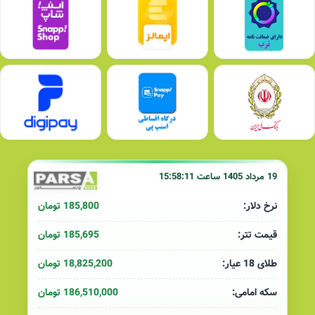
19 مرداد 1405 ساعت 15:58:11
185,800 تومان
نرخ دلار:
185,695 تومان
قیمت تتر:
18,825,200 تومان
طلای 18 عیار:
186,510,000 تومان
سکه امامی: