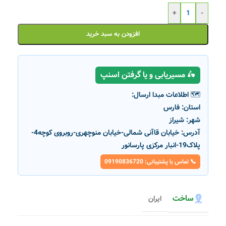
+
-
افزودن به سبد خرید
🛵 مسیریابی و یا گرفتن اسنپ
🗺️ اطلاعات مبدا ارسال:
استان:
فارس
شهر:
شیراز
آدرس:
خیابان قاآنی شمالی-خیابان منوچهری-روبروی کوچه4-
پلاک19-انبار مرکزی پارسانور
📞 تماس با پشتیبانی: 09190836720
ساخت
ایران