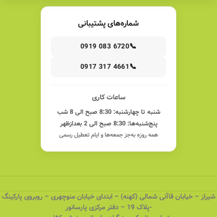
شماره‌های پشتیبانی
📞
0919 083 6720
📞
0917 317 4661
ساعات کاری
شنبه تا چهارشنبه: 8:30 صبح الی 8 شب
پنج‌شنبه‌ها: 8:30 صبح الی 2 بعدازظهر
همه روزه به‌جز جمعه‌ها و ایام تعطیل رسمی
شیراز – خیابان قاآنی شمالی (کهنه) – ابتدای خیابان منوچهری – روبروی پارکینگ
-پلاک 19 – دفتر مرکزی پارسانور