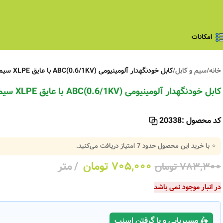
امکانات
خانه
/
سیم و کابل
/
کابل خودنگهدار آلومینیومی ABC(0.6/1KV) با عایق XLPE سیمیا 50+16+50*3
کابل خودنگهدار آلومینیومی ABC(0.6/1KV) با عایق XLPE سیمیا 50+16+50*3
کد محصول :
20338
⭐ با خرید این محصول حدود
7
امتیاز دریافت می‌کنید.
۷۰۵,۰۰۰
تومان
متر
۷۸۳,۳۰۰
تومان
در انبار موجود نمی باشد
🛵 مسیریابی و یا گرفتن اسنپ