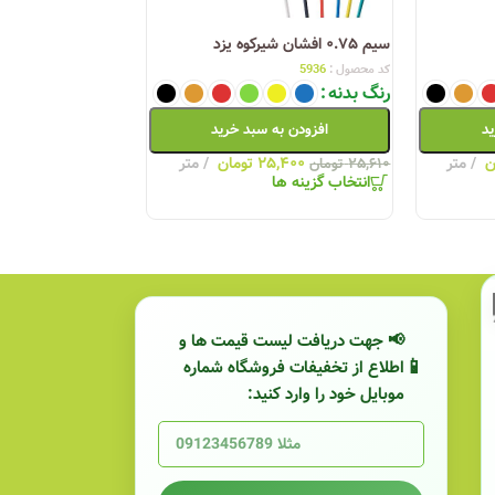
سیم ۰.۷۵ افشان شیرکوه یزد
سیم ۱.۵ مفتولی شیرکوه یزد
کد محصول :
5936
کد محصول :
5958
رنگ بدنه
رنگ بدنه
ید
افزودن به سبد خرید
افزودن به
ن
متر
۲۵,۴۰۰
تومان
متر
۰,۹۰۰
۲۵,۶۱۰
تومان
۴۱,۲۹۰
تومان
انتخاب گزینه ها
انتخاب گزینه ها
📢 جهت دریافت لیست قیمت ها و
اطلاع از تخفیفات فروشگاه شماره
موبایل خود را وارد کنید: