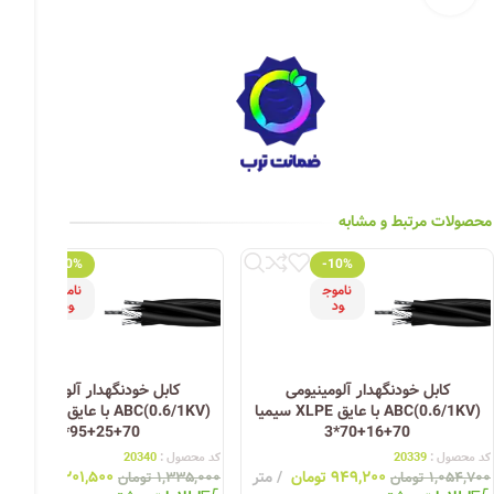
چراغ خیابانی
چراغ محوطه
چراغ سقفی (هالوژن)
چراغ تونلی-آسانسوری
چراغ جت لایت
محصولات مرتبط و مشابه
چراغ چشمی (پارکتی)
-10%
-10%
ناموج
ناموج
ود
ود
کابل خودنگهدار آلومینیومی
کابل خودنگهدار آلومینیومی
ABC(0.6/1KV) با عایق XLPE سیمیا
ABC(0.6/1KV) با عای
70+25+95*3
70+16+70*3
کد محصول :
20339
کد محصول :
20340
۹۴۹,۲۰۰
تومان
متر
۱,۲۰۱,۵۰۰
تومان
۱,۰۵۴,۷۰۰
تومان
۱,۳۳۵,۰۰۰
تومان