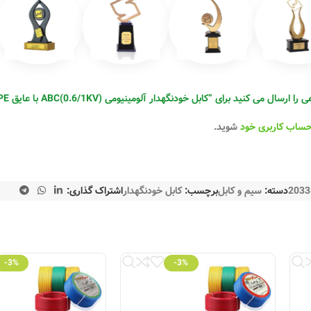
نید برای “کابل خودنگهدار آلومینیومی ABC(0.6/1KV) با عایق XLPE سیمیا 50+16+50*3”
حساب کاربری خود
شوید.
2033
دسته:
سیم و کابل
برچسب:
کابل خودنگهدار
اشتراک گذاری:
-3%
-3%