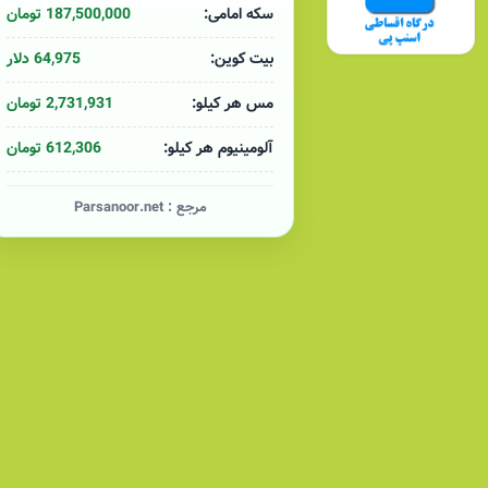
187,500,000 تومان
سکه امامی:
64,975 دلار
بیت کوین:
2,731,931 تومان
مس هر کیلو:
612,306 تومان
آلومینیوم هر کیلو:
مرجع :
Parsanoor.net