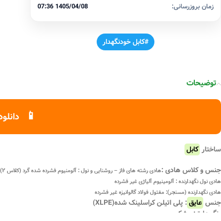
زمان بروزرسانی:
1405/04/08 07:36
#کابل خودنگهدار
توضیحات
📱
دانلود
ساختار
کابل
جنس و کلاس هادی :
هادی رشته های فاز – روشنایی و نول : آلومنیوم فشرده شده گرد (کلاس ۲) مطابق استاندارد ملی ISIRI ۳۰۸۴ (IEC۶۰۲۲۸)
هادی نول نگهدارنده : آلومینیوم آلیاژی غیر فشرده
هادی نگهدارنده (مسنجر): مفتول فولاد گالوانیزه غیر فشرده
جنس
عایق
: پلی اتیلن کراسلینک شده(XLPE)
رنگ عایق: مشکی