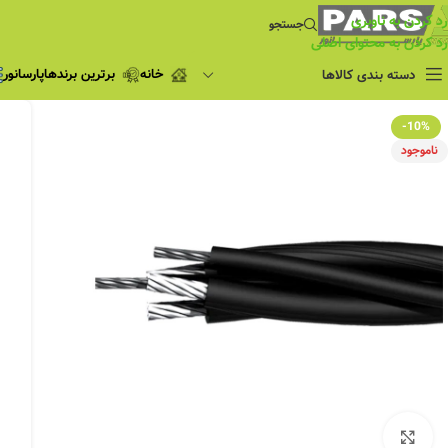
رد کردن به ناوبری
جستجو
رد کردن به محتوای اصلی
خانه
برترین برندها
پارسانور
دسته بندی کالاها
فروش ویژه
-10%
چراغ مطالعه
ناموجود
فروش ویژه
چراغ اضطراری و
شارژی
لامپ
ریسه شلنگی و لاین نوری
پروژکتور و نورافکن
چراغ
چراغ خطی
چراغ توکار
چراغ آویز
بزرگنمایی تصویر
چراغ استادیومی