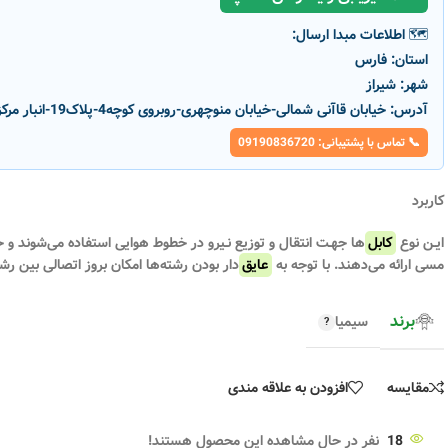
🗺️ اطلاعات مبدا ارسال:
استان:
فارس
شهر:
شیراز
آدرس:
خیابان قاآنی شمالی-خیابان منوچهری-روبروی کوچه4-پلاک19-انبار مرکزی پارسانور
📞 تماس با پشتیبانی: 09190836720
کاربرد
-10%
-10%
ایـن نوع
کابل
‌ها جهـت انتقال و توزیع نـیرو در خطوط هوایی استفاده می‌شوند
مسی ارائه می‌دهند. با توجه به
عایق
‌دار بودن رشته‌ها امکان بروز اتصالی بین رشت
ناموج
ناموج
ود
ود
برند
سیمیا
کابل خودنگهدار آلومینیومی
کابل خودنگهدار آلومین
ق XLPE سیمیا
ABC(0.6/1KV) با عایق XLPE سیمیا
مقایسه
افزودن به علاقه مندی
50+16+35*3
25+25+50+50*3
کد محصول :
20334
کد محصول :
20337
متر
۷۲۲,۴۰۰
تومان
متر
۶۰۸,۴۰۰
توم
۸۰۲,۷۰۰
تومان
۶۷۶,۰۰۰
تومان
18
نفر در حال مشاهده این محصول هستند!