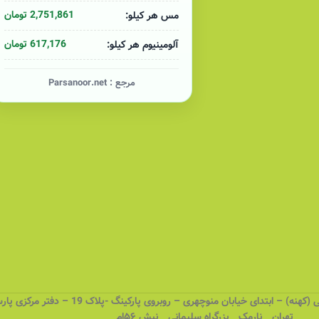
2,751,861 تومان
مس هر کیلو:
617,176 تومان
آلومینیوم هر کیلو:
مرجع :
Parsanoor.net
 – ابتدای خیابان منوچهری – روبروی پارکینگ -پلاک 19 – دفتر مرکزی پارسانور
تهران _ نارمک _ بزرگراه سلیمانی _ نبش ۵۶ام