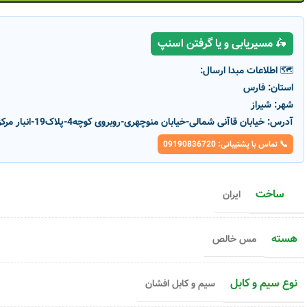
🛵 مسیریابی و یا گرفتن اسنپ
🗺️ اطلاعات مبدا ارسال:
استان:
فارس
شهر:
شیراز
آدرس:
خیابان قاآنی شمالی-خیابان منوچهری-روبروی کوچه4-پلاک19-انبار مرکزی پارسانور
📞 تماس با پشتیبانی: 09190836720
ساخت
ایران
هسته
مس خالص
نوع سیم و کابل
سیم و کابل افشان