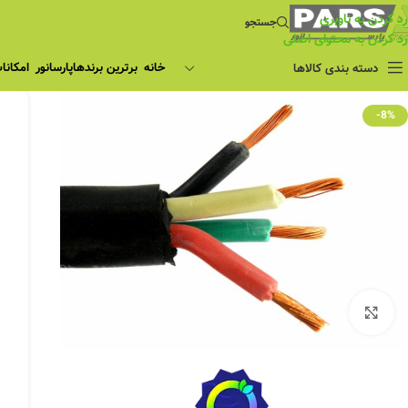
رد کردن به ناوبری
جستجو
رد کردن به محتوای اصلی
خانه
برترین برندها
پارسانور
امکانا
دسته بندی کالاها
-8%
بزرگنمایی تصویر