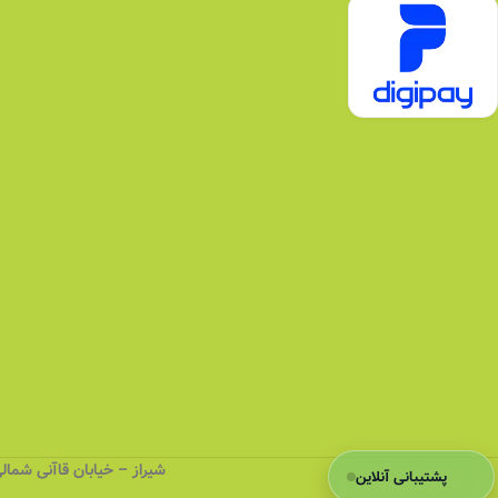
شیراز – خیابان قاآنی شمالی (کهنه)
پشتیبانی آنلاین