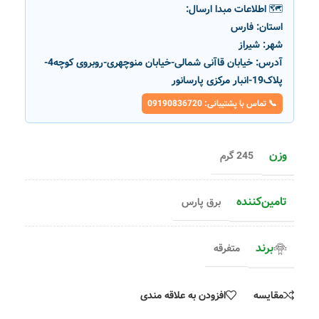
🗺️ اطلاعات مبدا ارسال:
استان:
فارس
شهر:
شیراز
آدرس:
خیابان قاآنی شمالی-خیابان منوچهری-روبروی کوچه4-
پلاک19-انبار مرکزی پارسانور
📞 تماس با پشتیبانی: 09190836720
وزن
245 گرم
تامین‌کننده
برق پارس
برند
متفرقه
مقایسه
افزودن به علاقه مندی