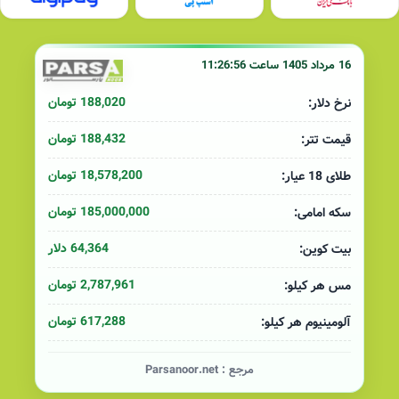
16 مرداد 1405 ساعت 11:26:56
188,020 تومان
نرخ دلار:
188,432 تومان
قیمت تتر:
18,578,200 تومان
طلای 18 عیار:
185,000,000 تومان
سکه امامی:
64,364 دلار
بیت کوین:
2,787,961 تومان
مس هر کیلو:
617,288 تومان
آلومینیوم هر کیلو:
مرجع :
Parsanoor.net