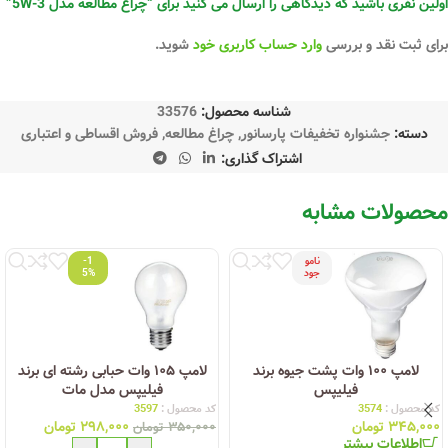
اولین نفری باشید که دیدگاهی را ارسال می کنید برای “چراغ مطالعه مدل 3-5W”
برای ثبت نقد و بررسی
وارد حساب کاربری خود
شوید.
شناسه محصول:
33576
دسته:
جشنواره تخفیفات پارسانور
,
چراغ مطالعه
,
فروش اقساطی و اعتباری
اشتراک گذاری:
محصولات مشابه
نامو
-1
جود
5%
لامپ ۱۰۰ وات پشت جیوه برند
لامپ ۱۰۵ وات حبابی رشته ای برند
فیلیپس
فیلیپس مدل مات
کد محصول :
3574
کد محصول :
3597
۳۴۵,۰۰۰
تومان
۲۹۸,۰۰۰
تومان
۳۵۰,۰۰۰
تومان
اطلاعات بیشتر