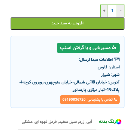
+
-
افزودن به سبد خرید
🛵 مسیریابی و یا گرفتن اسنپ
🗺️ اطلاعات مبدا ارسال:
استان:
فارس
شهر:
شیراز
آدرس:
خیابان قاآنی شمالی-خیابان منوچهری-روبروی کوچه4-
پلاک19-انبار مرکزی پارسانور
📞 تماس با پشتیبانی: 09190836720
رنگ بدنه
آبی
,
زرد
,
سبز
,
سفید
,
قرمز
,
قهوه ای
,
مشکی