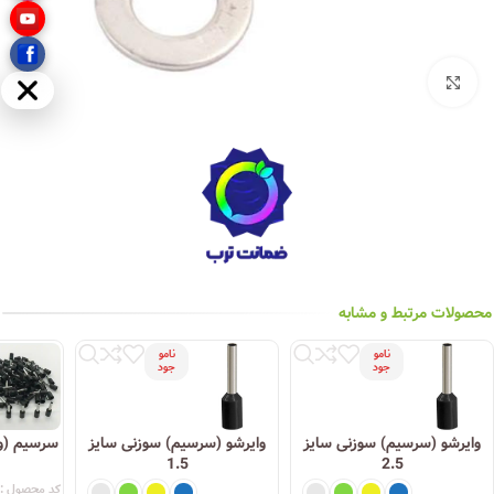
بزرگنمایی تصویر
مخفی
محصولات مرتبط و مشابه
نامو
نامو
جود
جود
وایرشو (سرسیم) سوزنی سایز
وایرشو (سرسیم) سوزنی سایز
1.5
2.5
کد محصول :