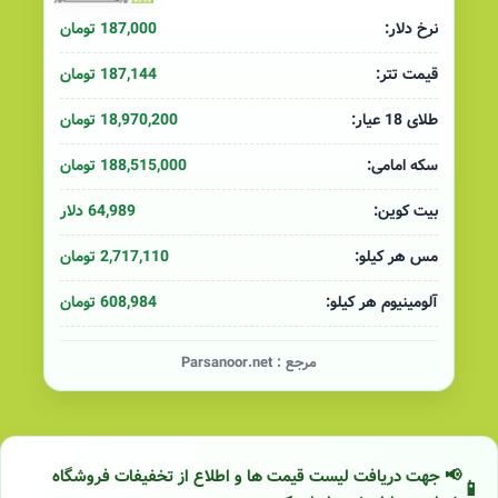
187,000 تومان
نرخ دلار:
187,144 تومان
قیمت تتر:
18,970,200 تومان
طلای 18 عیار:
188,515,000 تومان
سکه امامی:
64,989 دلار
بیت کوین:
2,717,110 تومان
مس هر کیلو:
608,984 تومان
آلومینیوم هر کیلو:
مرجع :
Parsanoor.net
📢 جهت دریافت لیست قیمت ها و اطلاع از تخفیفات فروشگاه