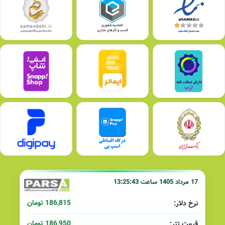
17 مرداد 1405 ساعت 13:25:43
186,815 تومان
نرخ دلار:
186,950 تومان
قیمت تتر: