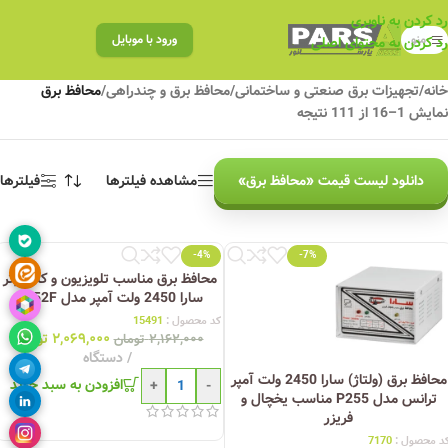
رد کردن به ناوبری
منو
ورود با موبایل
رد کردن به محتوای اصلی
خانه
/
تجهیزات برق صنعتی و ساختمانی
/
محافظ برق و چندراهی
/
محافظ برق
نمایش 1–16 از 111 نتیجه
دانلود لیست قیمت «محافظ برق»
مشاهده فیلترها
فیلترها
-4%
-7%
محافظ برق مناسب تلویزیون و کامپیوتر
سارا 2450 ولت آمپر مدل P152F
کد محصول :
15491
۲,۰۶۹,۰۰۰
تومان
۲,۱۶۲,۰۰۰
تومان
دستگاه
محافظ برق (ولتاژ) سارا 2450 ولت آمپر
افزودن به سبد خرید
+
-
ترانس مدل P255 مناسب یخچال و
فریزر
د محصول :
7170