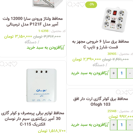
-3%
محافظ ولتاژ ورودی سارا 12000 ولت
آمپر مدل P121F مدل ترمینالی
کد محصول :
6398-1
۳,۱۵۰,۰۰۰
تومان
۳,۳۱۲,۰۰۰
تومان
محافظ برق سارا ۶ خروجی مجهز به
دستگاه
فست شارژ و تایپ C
افزودن به سبد خرید
د محصول :
30905
۲,۳۹۰,۰۰۰
تومان
۲,۴۶۱,۰۰۰
تومان
دستگاه
افزودن به سبد خرید
+
-
محافظ برق کولر گازی ارت دار افق
Ofogh 103
د محصول :
25948
محافظ لوازم برقی پرمصرف و کولر گازی
۹۹۲,۰۰
تومان
30 آمپر زیرکنتوری سیم دار نوسان
الکتریک C-115
افزودن به سبد خرید
+
-
۱,۵۱۸,۷۰۰
تومان