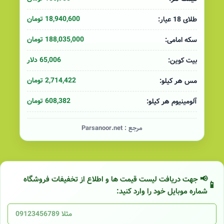
18,940,600 تومان
طلای 18 عیار:
188,035,000 تومان
سکه امامی:
65,006 دلار
بیت کوین:
2,714,422 تومان
مس هر کیلو:
608,382 تومان
آلومینیوم هر کیلو:
مرجع :
Parsanoor.net
📢 جهت دریافت لیست قیمت ها و اطلاع از تخفیفات فروشگاه
شماره موبایل خود را وارد کنید: