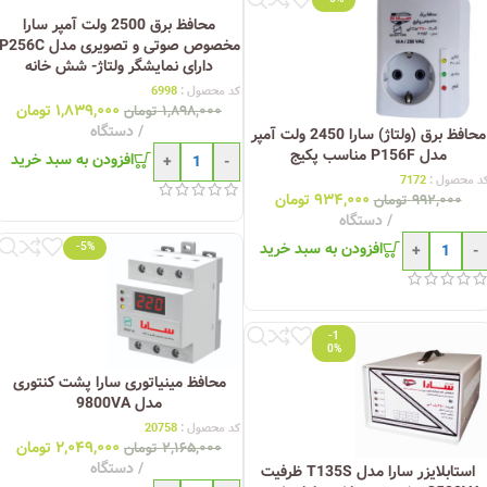
محافظ برق 2500 ولت آمپر سارا
مخصوص صوتی و تصویری مدل 256C
دارای نمایشگر ولتاژ- شش خانه
کد محصول :
6998
۱,۸۳۹,۰۰۰
تومان
۱,۸۹۸,۰۰۰
تومان
دستگاه
محافظ برق (ولتاژ) سارا 2450 ولت آمپر
مدل P156F مناسب پکیج
افزودن به سبد خرید
+
-
د محصول :
7172
۹۳۴,۰۰۰
تومان
۹۹۲,۰۰۰
تومان
دستگاه
افزودن به سبد خرید
+
-
-5%
-1
0%
محافظ مینیاتوری سارا پشت کنتوری
مدل 9800VA
کد محصول :
20758
۲,۰۴۹,۰۰۰
تومان
۲,۱۶۵,۰۰۰
تومان
دستگاه
استابلایزر سارا مدل T135S ظرفیت